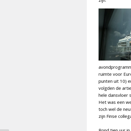
zijn.
avondprogramma 
ruimte voor Eur
punten uit 10) 
volgden de arti
hele dansvloer 
Het was een wee
toch wel de neu
zijn Finse colle
Rond tien uur i