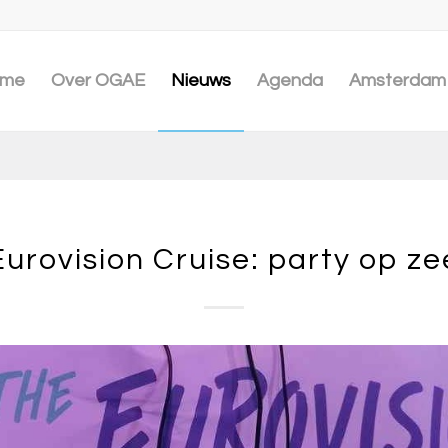
me
Over OGAE
Nieuws
Agenda
Amsterdam 
Eurovision Cruise: party op ze