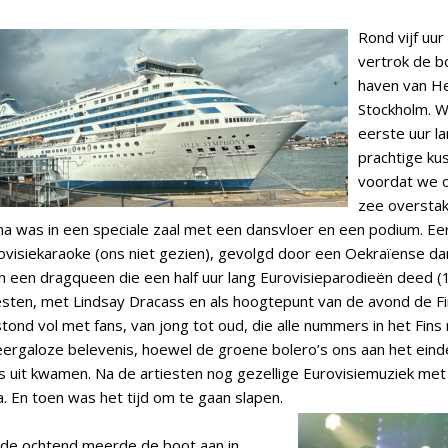
Rond vijf uur
vertrok de b
haven van Hel
Stockholm. W
eerste uur l
prachtige kust
voordat we o
zee overstak
was in een speciale zaal met een dansvloer en een podium. Ee
ovisiekaraoke (ons niet gezien), gevolgd door een Oekraïense d
en een dragqueen die een half uur lang Eurovisieparodieën deed (
esten, met Lindsay Dracass en als hoogtepunt van de avond de Fi
stond vol met fans, van jong tot oud, die alle nummers in het Fin
rgaloze belevenis, hoewel de groene bolero’s ons aan het eind
s uit kwamen. Na de artiesten nog gezellige Eurovisiemuziek met 
ga. En toen was het tijd om te gaan slapen.
n de ochtend meerde de boot aan in