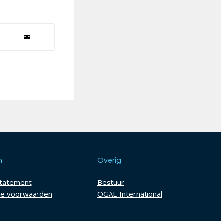
h
Overig
statement
Bestuur
e voorwaarden
OGAE International