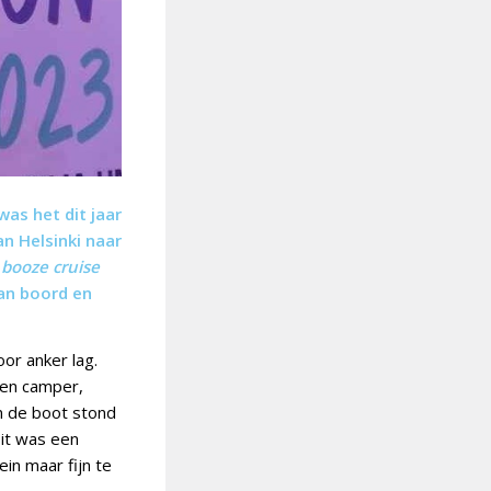
as het dit jaar
an Helsinki naar
l
booze cruise
an boord en
oor anker lag.
een camper,
n de boot stond
Dit was een
in maar fijn te