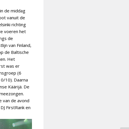
 in de middag
oot vanuit de
sinki richting
e voeren het
angs de
lijn van Finland,
p de Baltische
en. Het
rst was er
ansgroep (6
10/10). Daarna
nse Käärijä. De
s meezongen.
e van de avond
DJ FirstRank en