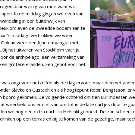
kregen daar weinig van mee want we
 slapen. In de middag gingen we even van
wandeling in een buitenwijk van
h leuk om even de Zweedse bodem aan te
f uur ‘s middags vertrokken we weer
i. Ook nu weer een fijne ontvangst met
 Bij het uitvaren van Stockholm vaar je
door de archipelago: een verzameling van
e en grotere eilanden. Een genot voor het
was ongeveer hetzelfde als de dag ervoor, maar dan met ander
onder Slavko en Gustaph en als hoogtepunt Robin Bengtsson: er
n boord gekomen. De volgende ochtend om tien uur moesten we
at weerhield ons er niet van om tot in de late uurtjes door te ga
den we nog een extra nacht in Helsinki geboekt. De zon scheen,
drinken op een terras en bij te komen van de gezellige, maar toc