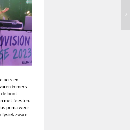
e acts en
 waren immers
 de boot
an met feesten.
 dus prima weer
h fysiek zware