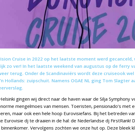
ision Cruise in 2022 op het laatste moment werd gecanceld, w
ijk zo ver! In het laatste weekend van augustus op de ferry v
eer terug. Onder de Scandinaviërs wordt deze cruiseook we
n Hollands: zuipschuit. Namens OGAE NL ging Tom Slagter a
erverslag.
Helsinki gingen wij direct naar de haven waar de Silja Symphony v
 enorme mengelmoes van mensen. Toeristen, pensionado’s met 
eren, maar ook een hele hoop Eurovisiefans. Bij het betreden va
e Eurovisie dj te draaien in de hal: de Nederlandse dj FirstRank! 
 binnenkomer. Vervolgens zochten we onze hut op. Deze bleek kle