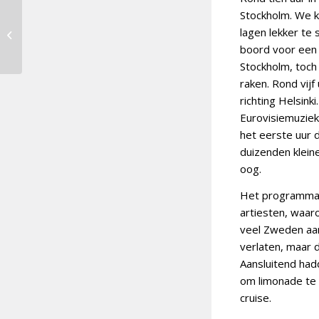
Charlotte Perrelli en
Stockholm. We 
Cornald Maas
lagen lekker te
presenteren
boord voor een 
Eurovision in Concert
Stockholm, toc
raken. Rond vij
richting Helsink
Eurovisiemuziek.
het eerste uur 
duizenden klein
oog.
Het programma 
artiesten, waar
veel Zweden aa
verlaten, maar d
Aansluitend had
om limonade te 
cruise.