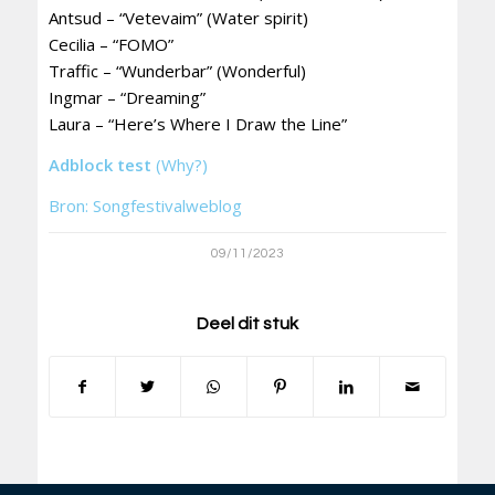
Antsud – “Vetevaim” (Water spirit)
Cecilia – “FOMO”
Traffic – “Wunderbar” (Wonderful)
Ingmar – “Dreaming”
Laura – “Here’s Where I Draw the Line”
Adblock test
(Why?)
Bron: Songfestivalweblog
09/11/2023
Deel dit stuk