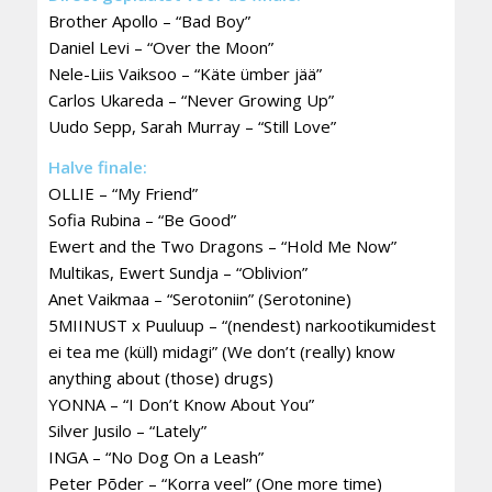
Brother Apollo – “Bad Boy”
Daniel Levi – “Over the Moon”
Nele-Liis Vaiksoo – “Käte ümber jää”
Carlos Ukareda – “Never Growing Up”
Uudo Sepp, Sarah Murray – “Still Love”
Halve finale:
OLLIE – “My Friend”
Sofia Rubina – “Be Good”
Ewert and the Two Dragons – “Hold Me Now”
Multikas, Ewert Sundja – “Oblivion”
Anet Vaikmaa – “Serotoniin” (Serotonine)
5MIINUST x Puuluup – “(nendest) narkootikumidest
ei tea me (küll) midagi” (We don’t (really) know
anything about (those) drugs)
YONNA – “I Don’t Know About You”
Silver Jusilo – “Lately”
INGA – “No Dog On a Leash”
Peter Põder – “Korra veel” (One more time)