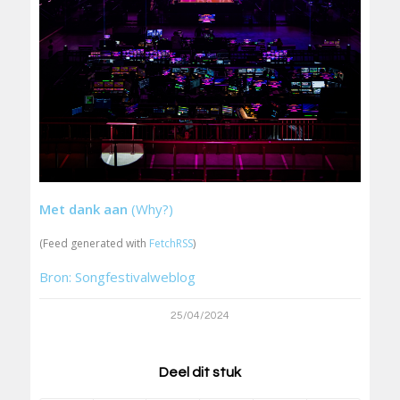
Met dank aan
(Why?)
(Feed generated with
FetchRSS
)
Bron: Songfestivalweblog
25/04/2024
Deel dit stuk