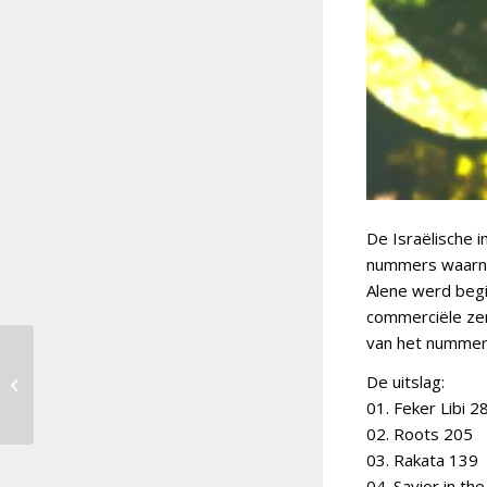
De Israëlische 
nummers waarna
Alene werd begin
commerciële zend
van het nummer
Welk nummer zingt
De uitslag:
Eden Alene voor
Israël?
01. Feker Libi 2
02. Roots 205
03. Rakata 139
04. Savior in th