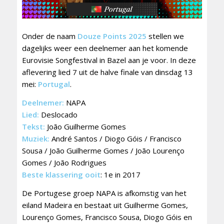
Onder de naam
Douze Points 2025
stellen we
dagelijks weer een deelnemer aan het komende
Eurovisie Songfestival in Bazel aan je voor. In deze
aflevering lied 7 uit de halve finale van dinsdag 13
mei:
Portugal
.
Deelnemer:
NAPA
Lied:
Deslocado
Tekst:
João Guilherme Gomes
Muziek:
André Santos / Diogo Góis / Francisco
Sousa / João Guilherme Gomes / João Lourenço
Gomes / João Rodrigues
Beste klassering ooit
: 1e in 2017
De Portugese groep NAPA is afkomstig van het
eiland Madeira en bestaat uit Guilherme Gomes,
Lourenço Gomes, Francisco Sousa, Diogo Góis en