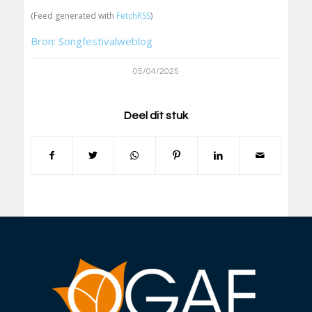
(Feed generated with
FetchRSS
)
Bron: Songfestivalweblog
05/04/2025
Deel dit stuk