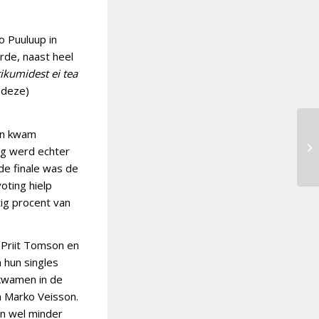
 Puuluup in
rde, naast heel
ikumidest ei tea
 (deze)
 en kwam
Ne
ing werd echter
b
de finale was de
oting hielp
tig procent van
 Priit Tomson en
n hun singles
 kwamen in de
n Marko Veisson.
en wel minder