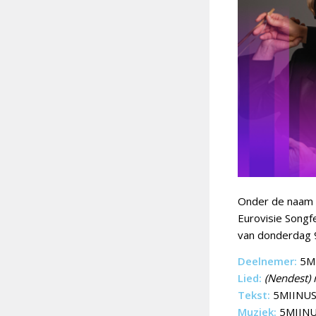
Onder de naam
Eurovisie Songfe
van donderdag 
Deelnemer:
5MI
Lied:
(Nendest) 
Tekst:
5MIINUST
Muziek:
5MIINUS