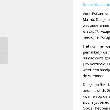
Beste klasseri
Voor Estland ve
Malmö. De groep
wat andere numm
me (küll) midagi
medicijnen/drug
Het nummer werd
Douze Points 2024 [26]:
gemakkelijk de h
Georgië
ruimschoots gew
jury verdeeld. E
weer een handje
de stemmen.
De groep 5MIINU
bestaat sinds 20
kwamen op de ee
albumlijst tere
Ook zij hebben 