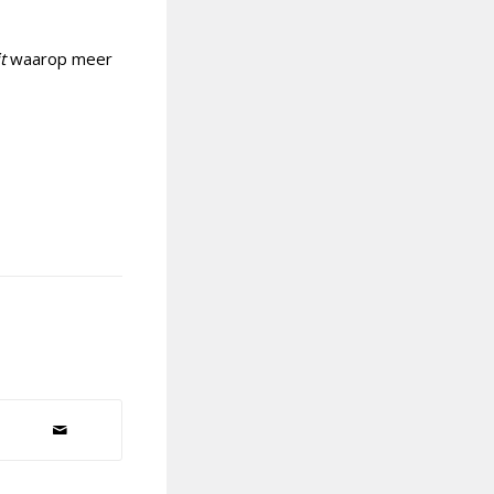
t
waarop meer