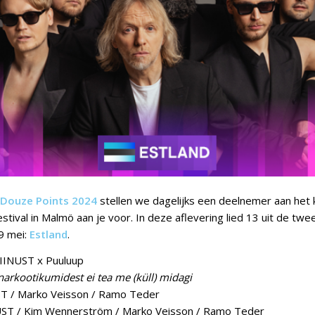
Douze Points 2024
stellen we dagelijks een deelnemer aan he
stival in Malmö aan je voor. In deze aflevering lied 13 uit de twe
9 mei:
Estland
.
INUST x Puuluup
narkootikumidest ei tea me (küll) midagi
 / Marko Veisson / Ramo Teder
T / Kim Wennerström / Marko Veisson / Ramo Teder