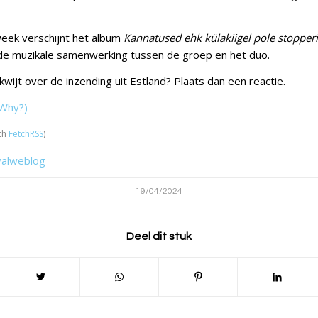
eek verschijnt het album
Kannatused ehk külakiigel pole stopperi
 de muzikale samenwerking tussen de groep en het duo.
g kwijt over de inzending uit Estland? Plaats dan een reactie.
Why?)
th
FetchRSS
)
valweblog
19/04/2024
Deel dit stuk