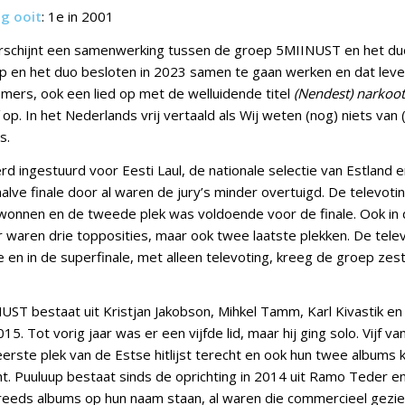
ng ooit
: 1e in 2001
rschijnt een samenwerking tussen de groep 5MIINUST en het duo
 en het duo besloten in 2023 samen te gaan werken en dat leve
ers, ook een lied op met de welluidende titel
(Nendest) narkoot
op. In het Nederlands vrij vertaald als Wij weten (nog) niets van
s.
 ingestuurd voor Eesti Laul, de nationale selectie van Estland
alve finale door al waren de jury’s minder overtuigd. De televot
onnen en de tweede plek was voldoende voor de finale. Ook in 
r waren drie topposities, maar ook twee laatste plekken. De telev
 en in de superfinale, met alleen televoting, kreeg de groep zes
ST bestaat uit Kristjan Jakobson, Mihkel Tamm, Karl Kivastik en
15. Tot vorig jaar was er een vijfde lid, maar hij ging solo. Vijf va
rste plek van de Estse hitlijst terecht en ook hun twee albums
cht. Puuluup bestaat sinds de oprichting in 2014 uit Ramo Teder e
reeds albums op hun naam staan, al waren die commercieel gezi