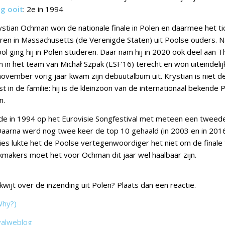
ng ooit
: 2e in 1994
stian Ochman won de nationale finale in Polen en daarmee het tic
en in Massachusetts (de Verenigde Staten) uit Poolse ouders. Na
l ging hij in Polen studeren. Daar nam hij in 2020 ook deel aan T
 in het team van Michał Szpak (ESF’16) terecht en won uiteindelij
ovember vorig jaar kwam zijn debuutalbum uit. Krystian is niet d
 in de familie: hij is de kleinzoon van de internationaal bekende 
n.
e in 1994 op het Eurovisie Songfestival met meteen een tweede
Daarna werd nog twee keer de top 10 gehaald (in 2003 en in 201
ties lukte het de Poolse vertegenwoordiger het niet om de finale 
makers moet het voor Ochman dit jaar wel haalbaar zijn.
g kwijt over de inzending uit Polen? Plaats dan een reactie.
Why?)
valweblog