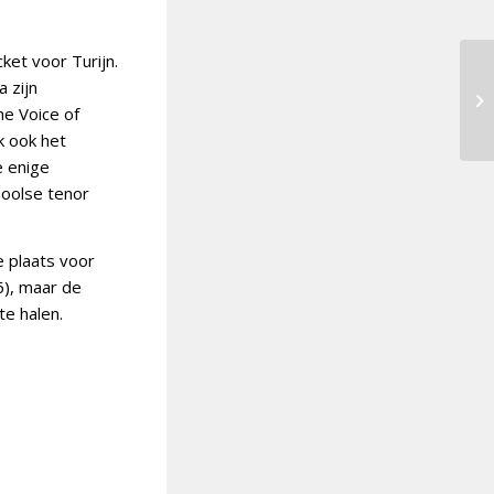
ket voor Turijn.
 zijn
he Voice of
k ook het
e enige
Poolse tenor
 plaats voor
6), maar de
te halen.