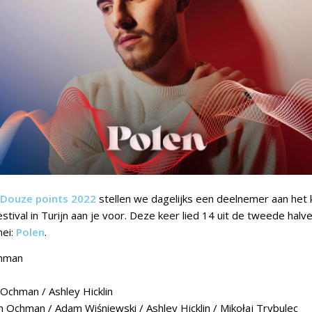
Douze points 2022
stellen we dagelijks een deelnemer aan he
stival in Turijn aan je voor. Deze keer lied 14 uit de tweede halve
ei:
Polen
.
hman
Ochman / Ashley Hicklin
n Ochman / Adam Wiśniewski / Ashley Hicklin / Mikołaj Trybulec