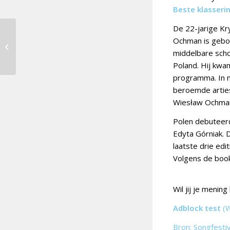
Beste klasseri
De 22-jarige Kry
The Rasmus verpakt
Ochman is gebor
30 jaar werk in 3
middelbare schoo
minuten
Poland. Hij kwam
programma. In n
beroemde artiest
Wiesław Ochma
Polen debuteerd
Edyta Górniak. 
laatste drie edi
Volgens de book
Wil jij je menin
Adblock test
(
Bron: Songfesti