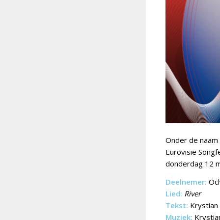
Onder de naam
Eurovisie Songfe
donderdag 12 m
Deelnemer:
Oc
Lied:
River
Tekst:
Krystian 
Muziek:
Krystia