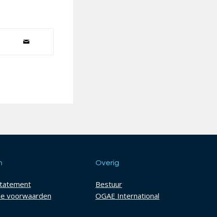
h
Overig
statement
Bestuur
e voorwaarden
OGAE International