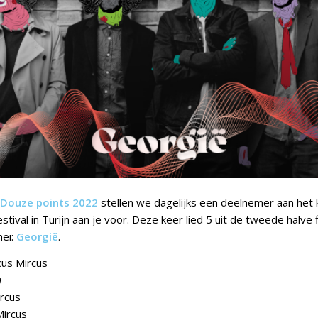
Douze points 2022
stellen we dagelijks een deelnemer aan he
stival in Turijn aan je voor. Deze keer lied 5 uit de tweede halve 
ei:
Georgië
.
cus Mircus
n
ircus
Mircus