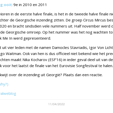
ng ooit
: 9e in 2010 en 2011
oren in de eerste halve finale, is het in de tweede halve finale nie
chter de Georgische inzending zitten. De groep Circus Mircus bes
2020 en bracht sindsdien vele nummers uit. Half november werd 
 de Georgische omroep. Op het nummer was het nog wachten to
k Me In werd gepresenteerd.
 uit vier leden met de namen Damocles Stavriadis, Igor Von Lich
go Waitman. Ook van hen is dus officieel niet bekend wie het prec
chten maakt Nika Kocharov (ESF’16) in ieder geval deel uit van d
 voor het laatst de finale van het Eurovisie Songfestival te halen.
g kwijt over de inzending uit Georgië? Plaats dan een reactie.
Why?)
valweblog
11/04/2022