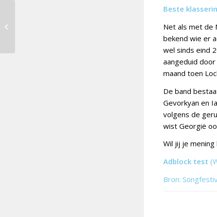
Beste klasseri
Douze Points 2022 [21]:
Net als met de N
Azerbeidzjan
bekend wie er a
wel sinds eind 
aangeduid door
maand toen Loc
De band bestaat
Gevorkyan en Ia
volgens de geru
wist Georgië ook
Wil jij je menin
Adblock test
(
Bron: Songfesti