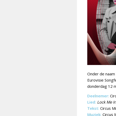
Onder de naam
Eurovisie Songfe
donderdag 12 m
Deelnemer:
Cir
Lied:
Lock Me I
Tekst:
Circus M
Muziek:
Circus 