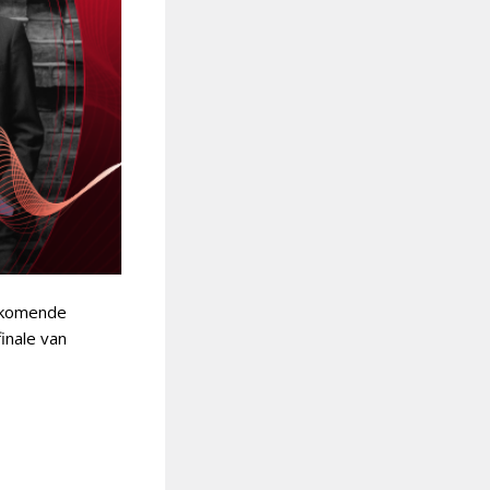
t komende
finale van