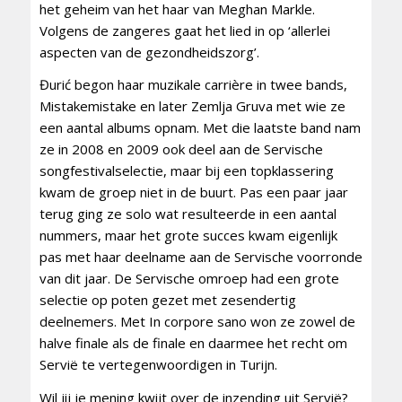
het geheim van het haar van Meghan Markle.
Volgens de zangeres gaat het lied in op ‘allerlei
aspecten van de gezondheidszorg’.
Đurić begon haar muzikale carrière in twee bands,
Mistakemistake en later Zemlja Gruva met wie ze
een aantal albums opnam. Met die laatste band nam
ze in 2008 en 2009 ook deel aan de Servische
songfestivalselectie, maar bij een topklassering
kwam de groep niet in de buurt. Pas een paar jaar
terug ging ze solo wat resulteerde in een aantal
nummers, maar het grote succes kwam eigenlijk
pas met haar deelname aan de Servische voorronde
van dit jaar. De Servische omroep had een grote
selectie op poten gezet met zesendertig
deelnemers. Met In corpore sano won ze zowel de
halve finale als de finale en daarmee het recht om
Servië te vertegenwoordigen in Turijn.
Wil jij je mening kwijt over de inzending uit Servië?