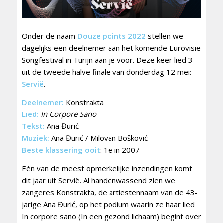
Onder de naam
Douze points 2022
stellen we
dagelijks een deelnemer aan het komende Eurovisie
Songfestival in Turijn aan je voor. Deze keer lied 3
uit de tweede halve finale van donderdag 12 mei:
Servië
.
Deelnemer:
Konstrakta
Lied:
In Corpore Sano
Tekst:
Ana Đurić
Muziek:
Ana Đurić / Milovan Bošković
Beste klassering ooit
: 1e in 2007
Eén van de meest opmerkelijke inzendingen komt
dit jaar uit Servië. Al handenwassend zien we
zangeres Konstrakta, de artiestennaam van de 43-
jarige Ana Đurić, op het podium waarin ze haar lied
In corpore sano (In een gezond lichaam) begint over