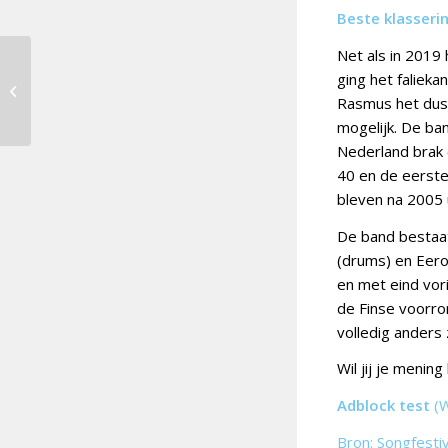
Beste klasseri
Net als in 2019
ging het falieka
Douze Points 2022 [17]:
Armenië
Rasmus het dus 
mogelijk. De ban
Nederland brak 
40 en de eerste
bleven na 2005 
De band bestaat
(drums) en Eero
en met eind vori
de Finse voorro
volledig anders z
Wil jij je mening
Adblock test
(
Bron: Songfesti