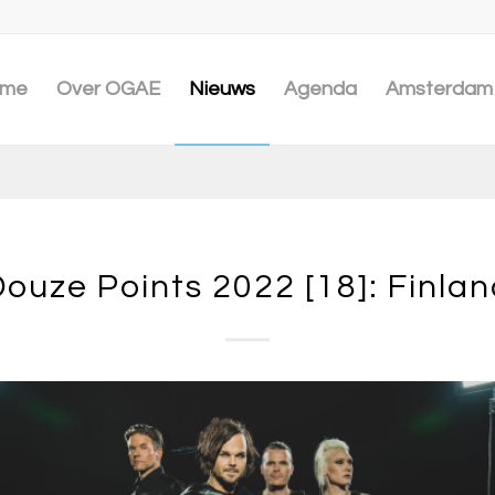
me
Over OGAE
Nieuws
Agenda
Amsterdam 
ouze Points 2022 [18]: Finla