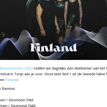
Douze points 2022
stellen we dagelijks een deelnemer aan he
stival in Turijn aan je voor. Deze keer lied 1 uit de tweede halve 
ei:
Finland
.
 Rasmus
önen / Desmond Child
lönen / Desmond Child