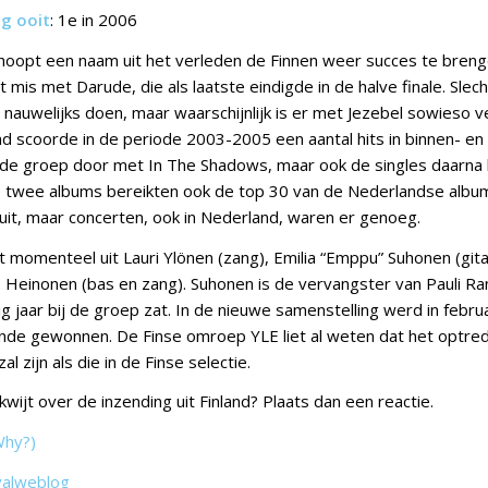
ng ooit
: 1e in 2006
 hoopt een naam uit het verleden de Finnen weer succes te brenge
nt mis met Darude, die als laatste eindigde in de halve finale. Slec
nauwelijks doen, maar waarschijnlijk is er met Jezebel sowieso 
d scoorde in de periode 2003-2005 een aantal hits in binnen- en 
de groep door met In The Shadows, maar ook de singles daarna 
 twee albums bereikten ook de top 30 van de Nederlandse albuml
uit, maar concerten, ook in Nederland, waren er genoeg.
 momenteel uit Lauri Ylönen (zang), Emilia “Emppu” Suhonen (gitaa
 Heinonen (bas en zang). Suhonen is de vervangster van Pauli Ran
g jaar bij de groep zat. In de nieuwe samenstelling werd in febr
nde gewonnen. De Finse omroep YLE liet al weten dat het optrede
al zijn als die in de Finse selectie.
 kwijt over de inzending uit Finland? Plaats dan een reactie.
Why?)
valweblog