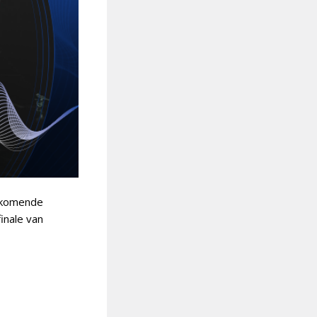
t komende
finale van