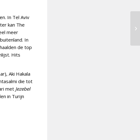
n. In Tel Aviv
hter kan The
veel meer
buitenland. In
haalden de top
ijst. Hits
r), Aki Hakala
tasalmi die tot
uari met
Jezebel
n in Turijn