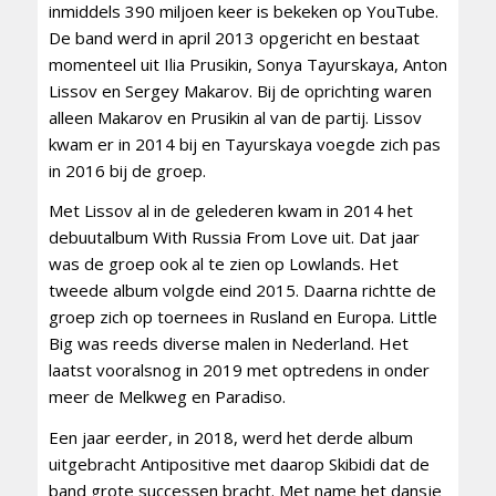
inmiddels 390 miljoen keer is bekeken op YouTube.
De band werd in april 2013 opgericht en bestaat
momenteel uit Ilia Prusikin, Sonya Tayurskaya, Anton
Lissov en Sergey Makarov. Bij de oprichting waren
alleen Makarov en Prusikin al van de partij. Lissov
kwam er in 2014 bij en Tayurskaya voegde zich pas
in 2016 bij de groep.
Met Lissov al in de gelederen kwam in 2014 het
debuutalbum With Russia From Love uit. Dat jaar
was de groep ook al te zien op Lowlands. Het
tweede album volgde eind 2015. Daarna richtte de
groep zich op toernees in Rusland en Europa. Little
Big was reeds diverse malen in Nederland. Het
laatst vooralsnog in 2019 met optredens in onder
meer de Melkweg en Paradiso.
Een jaar eerder, in 2018, werd het derde album
uitgebracht Antipositive met daarop Skibidi dat de
band grote successen bracht. Met name het dansje