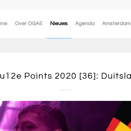
me
Over OGAE
Nieuws
Agenda
Amsterdam 
u12e Points 2020 [36]: Duitsl