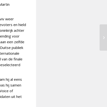
Martin
Aviv weer
evoters en hield
oninkrijk achter
zending voor
 aan een zelfde
Duitse publiek
ternationale
 van de finale
geselecteerd
am hij al eens
was hij samen
Voice of
daten uit het