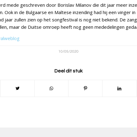
erd mede geschreven door Borislav Milanov die dit jaar meer inz
m. Ook in de Bulgaarse en Maltese inzending had hij een vinger in
d jaar zullen zien op het songfestival is nog niet bekend. De zange
llen, maar de Duitse omroep heeft nog geen mededelingen geda
valweblog
10/05/2020
Deel dit stuk