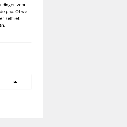
endingen voor
 de pap. Of we
r zelf liet
an.