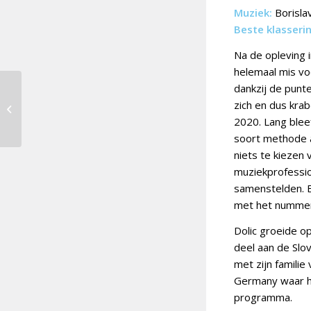
Muziek:
Borisla
Beste klasseri
Na de opleving i
helemaal mis vo
dankzij de punte
IJsland wint
zich en dus kra
Eurostream 2020,
2020. Lang blee
Nederland 13e
soort methode a
niets te kiezen 
muziekprofessio
samenstelden. E
met het nummer 
Dolic groeide op
deel aan de Slo
met zijn famili
Germany waar hi
programma.