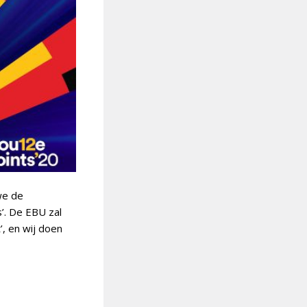
we de
s’. De EBU zal
’, en wij doen