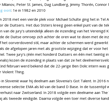
v Milanov, Peter St. James, Dag Lundberg, Jimmy Thorén, Connor 
ng ooit
: 1e in 1982 en 2010
n 2018 met een vierde plek voor Michael Schulte ging het in Tel 
or de Duitsers. Het duo S!sters kreeg geen enkel punt van de tel
n van de jury’s uiteindelijk alleen de inzending van het Verenigd K
bde de Duitse omroep zich achter de oren wat te doen met de in
f het oorverdovend stil, maar achter de schermen werd gewerkt
ls de afgelopen jaren met als grootste wijziging dat er voor het 
viel. Twee jury’s (één met honderd Duitsers en één met twintig in
nals) kozen de inzending in plaats van dat ze het deelnemersveld
ind februari werd bekend dat de 22-jarige Ben Dolic intern was 
Violent Thing.
 in Slovenië waar hij deelnam aan Slovenia’s Got Talent. In 2016 n
veense selectie EMA als lid van de band D Base. In de tussentijd 
e verhuist naar Zwitserland. In 2018 volgde een deelname aan The 
j als tweede eindigde. Daarna volgde een toer met diverse kandi