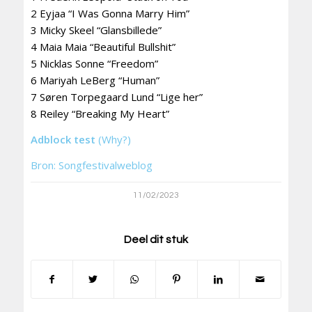
2 Eyjaa “I Was Gonna Marry Him”
3 Micky Skeel “Glansbillede”
4 Maia Maia “Beautiful Bullshit”
5 Nicklas Sonne “Freedom”
6 Mariyah LeBerg “Human”
7 Søren Torpegaard Lund “Lige her”
8 Reiley “Breaking My Heart”
Adblock test
(Why?)
Bron: Songfestivalweblog
11/02/2023
Deel dit stuk