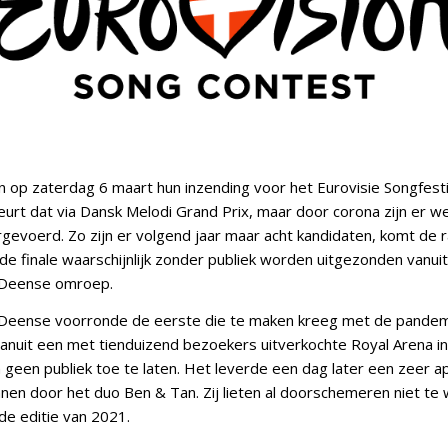
 op zaterdag 6 maart hun inzending voor het Eurovisie Songfesti
eurt dat via Dansk Melodi Grand Prix, maar door corona zijn er w
rgevoerd. Zo zijn er volgend jaar maar acht kandidaten, komt de r
 de finale waarschijnlijk zonder publiek worden uitgezonden vanui
e Deense omroep.
e Deense voorronde de eerste die te maken kreeg met de pandem
 vanuit een met tienduizend bezoekers uitverkochte Royal Arena 
 geen publiek toe te laten. Het leverde een dag later een zeer ap
en door het duo Ben & Tan. Zij lieten al doorschemeren niet te w
e editie van 2021.