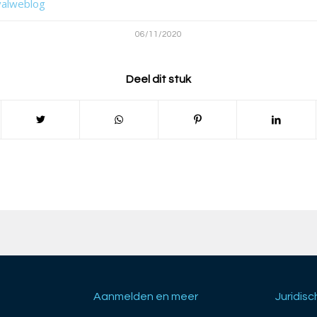
valweblog
06/11/2020
Deel dit stuk
Aanmelden en meer
Juridisc