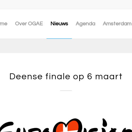
me
Over OGAE
Nieuws
Agenda
Amsterdam 
Deense finale op 6 maart