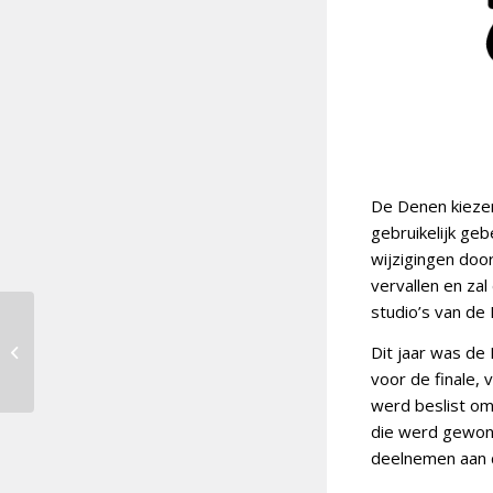
De Denen kiezen
gebruikelijk geb
wijzigingen doo
vervallen en zal
studio’s van d
Albanië maakt
Dit jaar was d
deelnemersveld
bekend
voor de finale,
werd beslist om
die werd gewonn
deelnemen aan d