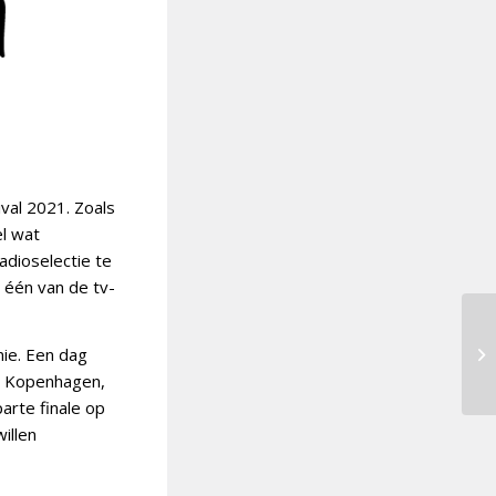
val 2021. Zoals
el wat
adioselectie te
t één van de tv-
ie. Een dag
in Kopenhagen,
arte finale op
illen