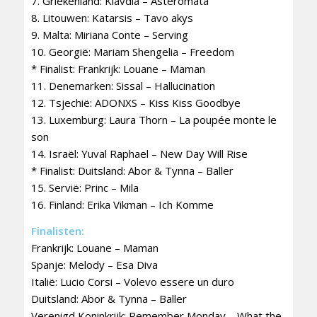
7. Griekenland: Klavdia – Asteromata
8. Litouwen: Katarsis – Tavo akys
9. Malta: Miriana Conte – Serving
10. Georgië: Mariam Shengelia – Freedom
* Finalist: Frankrijk: Louane – Maman
11. Denemarken: Sissal – Hallucination
12. Tsjechië: ADONXS – Kiss Kiss Goodbye
13. Luxemburg: Laura Thorn – La poupée monte le
son
14. Israël: Yuval Raphael – New Day Will Rise
* Finalist: Duitsland: Abor & Tynna – Baller
15. Servië: Princ – Mila
16. Finland: Erika Vikman – Ich Komme
Finalisten:
Frankrijk: Louane – Maman
Spanje: Melody – Esa Diva
Italië: Lucio Corsi – Volevo essere un duro
Duitsland: Abor & Tynna – Baller
Verenigd Koninkrijk: Remember Monday – What the