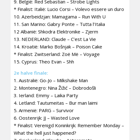
9. België: Red Sebastian – Strobe Lights
* Finalist: Italië: Lucio Corsi – Volevo essere un duro
10. Azerbeidzjan: Mamagama – Run With U
11. San Marino: Gabry Ponte – Tutta l’Italia
12 Albanië: Shkodra Elektronike – Zjerm
13. NEDERLAND: Claude – C’est La Vie
14. Kroatië: Marko Bošnjak – Poison Cake
* Finalist: Zwitserland: Zoë Më – Voyage
15. Cyprus: Theo Evan – Shh
2e halve finale:
1. Australië: Go-Jo – Milkshake Man
2. Montenegro: Nina Žižić – Dobrodošli
3. Ierland: Emmy – Laika Party
4. Letland: Tautumeitas – Bur man laimi
5. Armenië: PARG – Survivor
6. Oostenrijk: JJ – Wasted Love
* Finalist: Verenigd Koninkrijk: Remember Monday –
What the hell just happened?