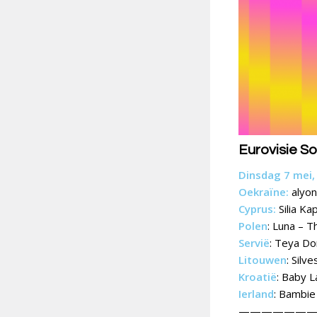
Eurovisie S
Dinsdag 7 mei, 
Oekraïne:
alyon
Cyprus:
Silia Kap
Polen
: Luna – 
Servië
: Teya D
Litouwen
: Silv
Kroatië
: Baby 
Ierland
: Bambi
——————