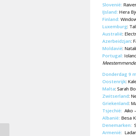
Slovenië:
Raiven
IJsland:
Hera Bjö
Finland:
Window
Luxemburg
: Ta
Australië
: Elec
Azerbeidzjan
: 
Moldavië
: Nata
Portugal:
Iolan
Meestemmende é
Donderdag 9 mei
Oostenrijk
: Ka
Malta
: Sarah Bo
Zwitserland
: N
Griekenland
: M
Tsjechië:
Aiko 
Albanië:
Besa K
Denemarken:
S
Armenië:
Ladan
49 jaar geleden won