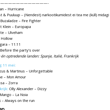
————————————-
an – Hurricane
t & Puuluup – (Nendest) narkootikumidest ei tea me (küll) midagi
Buzaladze – Fire Fighter
st Klein – Europapa
åte – Ulveham
– Hollow
gara – 11:11
 Before the party’s over
 optredende landen: Spanje, Italië, Frankrijk
g 11 mei:
cus & Martinus – Unforgettable
ne – Mon Amour
sa – Zorra
rijk:
Olly Alexander – Dizzy
 Mango – La Noia
k – Always on the run
en