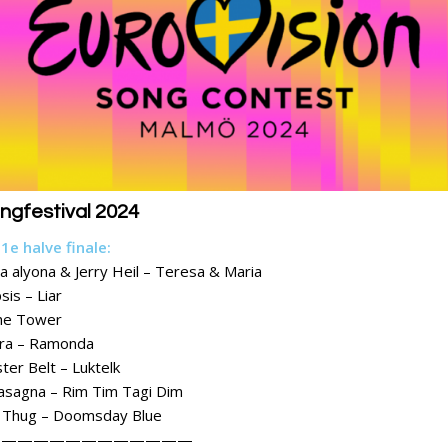
ongfestival 2024
1e halve finale:
a alyona & Jerry Heil – Teresa & Maria
sis – Liar
The Tower
ora – Ramonda
ester Belt – Luktelk
Lasagna – Rim Tim Tagi Dim
e Thug – Doomsday Blue
—————————————