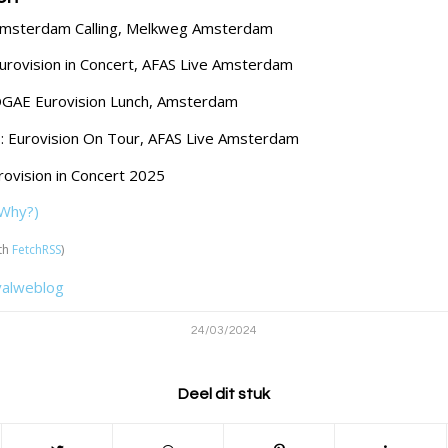
Amsterdam Calling, Melkweg Amsterdam
Eurovision in Concert, AFAS Live Amsterdam
OGAE Eurovision Lunch, Amsterdam
5
: Eurovision On Tour, AFAS Live Amsterdam
urovision in Concert 2025
Why?)
th
FetchRSS
)
valweblog
24/03/2024
Deel dit stuk