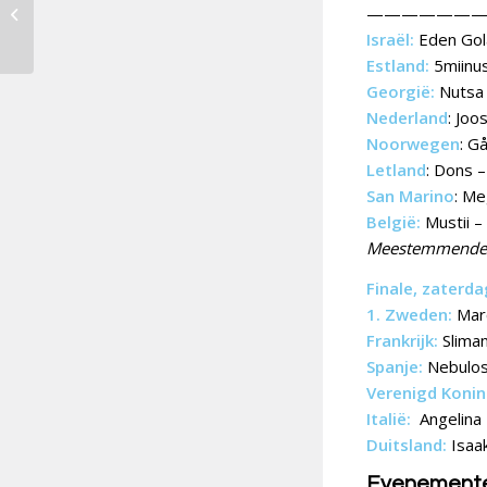
———————
Teach-In het Eurovisie
Songfestival
Israël:
Eden Gol
Estland:
5miinus
Georgië:
Nutsa 
Nederland
: Joo
Noorwegen
: G
Letland
: Dons 
San Marino
: Me
België:
Mustii –
Meestemmende én
Finale, zaterda
1. Zweden:
Mar
Frankrijk:
Slima
Spanje:
Nebulos
Verenigd Konink
Italië:
Angelina
Duitsland:
Isaa
Evenement