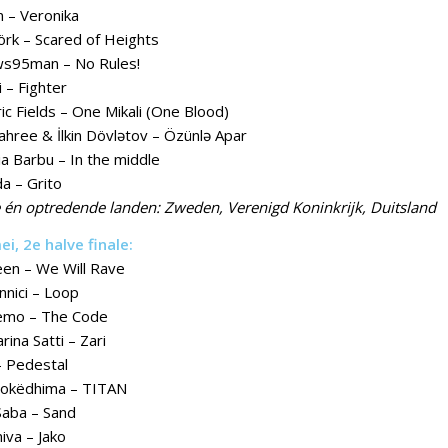
 – Veronika
rk – Scared of Heights
s95man – No Rules!
li – Fighter
tric Fields – One Mikali (One Blood)
Fahree & İlkin Dövlətov – Özünlə Apar
lia Barbu – In the middle
da – Grito
n optredende landen: Zweden, Verenigd Koninkrijk, Duitsland
, 2e halve finale:
leen – We Will Rave
nnici – Loop
emo – The Code
arina Satti – Zari
– Pedestal
okëdhima – TITAN
aba – Sand
iva – Jako