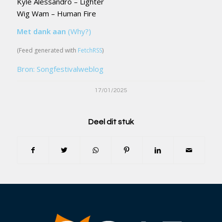
Kyle Alessandro – Lighter
Wig Wam – Human Fire
Met dank aan
(Why?)
(Feed generated with
FetchRSS
)
Bron: Songfestivalweblog
17/01/2025
Deel dit stuk