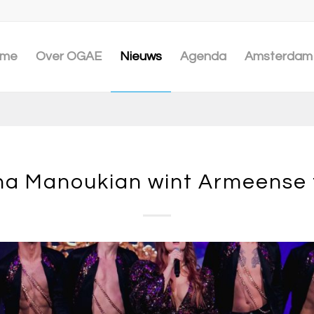
me
Over OGAE
Nieuws
Agenda
Amsterdam 
a Manoukian wint Armeense 