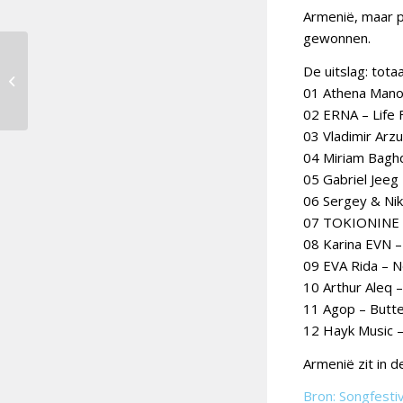
Armenië, maar p
gewonnen.
Noorwegen kiest
De uitslag: tota
inzending voor
01 Athena Mano
Rotterdam
02 ERNA – Life 
03 Vladimir Ar
04 Miriam Bagh
05 Gabriel Jeeg 
06 Sergey & Nik
07 TOKIONINE –
08 Karina EVN 
09 EVA Rida – N
10 Arthur Aleq 
11 Agop – Butte
12 Hayk Music –
Armenië zit in 
Bron: Songfesti