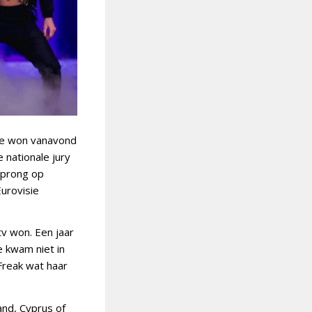
Ze won vanavond
 nationale jury
sprong op
urovisie
v won. Een jaar
e kwam niet in
Freak wat haar
nd, Cyprus of