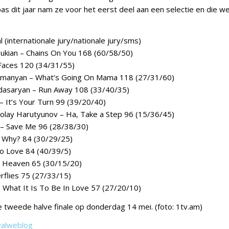
as dit jaar nam ze voor het eerst deel aan een selectie en die 
al (internationale jury/nationale jury/sms)
ukian – Chains On You 168 (60/58/50)
Faces 120 (34/31/55)
zumanyan – What’s Going On Mama 118 (27/31/60)
dasaryan – Run Away 108 (33/40/35)
– It’s Your Turn 99 (39/20/40)
olay Harutyunov – Ha, Take a Step 96 (15/36/45)
 Save Me 96 (28/38/30)
– Why? 84 (30/29/25)
o Love 84 (40/39/5)
– Heaven 65 (30/15/20)
rflies 75 (27/33/15)
 What It Is To Be In Love 57 (27/20/10)
de tweede halve finale op donderdag 14 mei. (foto: 1tv.am)
valweblog