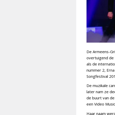
De Armeens-Gri
overtuigend de 
als de internat
nummer 2, Erna 
Songfestival 20
De muzikale car
later nam ze dee
de buurt van de
een Video Music
Haar naam werd 