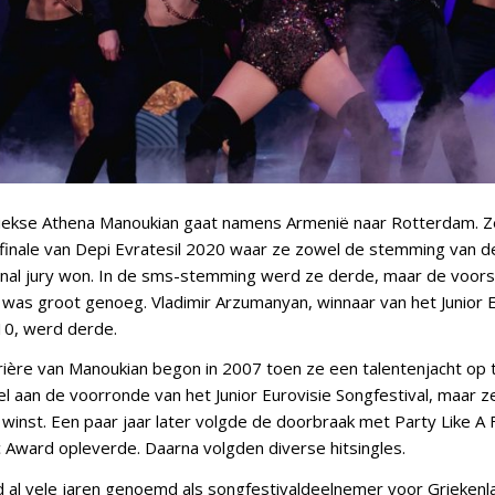
ekse Athena Manoukian gaat namens Armenië naar Rotterdam. 
finale van Depi Evratesil 2020 waar ze zowel de stemming van de
ional jury won. In de sms-stemming werd ze derde, maar de voor
was groot genoeg. Vladimir Arzumanyan, winnaar van het Junior E
10, werd derde.
rière van Manoukian begon in 2007 toen ze een talentenjacht op t
l aan de voorronde van het Junior Eurovisie Songfestival, maar z
 winst. Een paar jaar later volgde de doorbraak met Party Like A 
 Award opleverde. Daarna volgden diverse hitsingles.
al vele jaren genoemd als songfestivaldeelnemer voor Griekenla