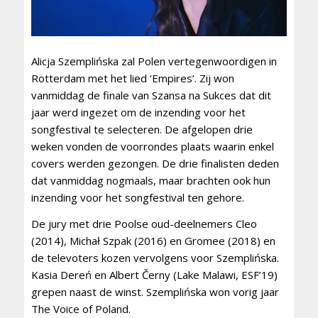
Alicja Szemplińska zal Polen vertegenwoordigen in
Rotterdam met het lied ‘Empires’. Zij won
vanmiddag de finale van Szansa na Sukces dat dit
jaar werd ingezet om de inzending voor het
songfestival te selecteren. De afgelopen drie
weken vonden de voorrondes plaats waarin enkel
covers werden gezongen. De drie finalisten deden
dat vanmiddag nogmaals, maar brachten ook hun
inzending voor het songfestival ten gehore.
De jury met drie Poolse oud-deelnemers Cleo
(2014), Michał Szpak (2016) en Gromee (2018) en
de televoters kozen vervolgens voor Szemplińska.
Kasia Dereń en Albert Černy (Lake Malawi, ESF’19)
grepen naast de winst. Szemplińska won vorig jaar
The Voice of Poland.