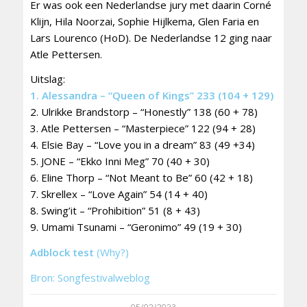
Er was ook een Nederlandse jury met daarin Corné
Klijn, Hila Noorzai, Sophie Hijlkema, Glen Faria en
Lars Lourenco (HoD). De Nederlandse 12 ging naar
Atle Pettersen.
Uitslag:
1. Alessandra – “Queen of Kings” 233 (104 + 129)
2. Ulrikke Brandstorp – “Honestly” 138 (60 + 78)
3. Atle Pettersen – “Masterpiece” 122 (94 + 28)
4. Elsie Bay – “Love you in a dream” 83 (49 +34)
5. JONE – “Ekko Inni Meg” 70 (40 + 30)
6. Eline Thorp – “Not Meant to Be” 60 (42 + 18)
7. Skrellex – “Love Again” 54 (14 + 40)
8. Swing’it – “Prohibition” 51 (8 + 43)
9. Umami Tsunami – “Geronimo” 49 (19 + 30)
Adblock test
(Why?)
Bron: Songfestivalweblog