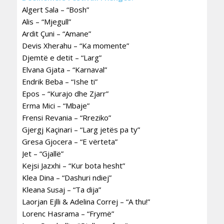
Algert Sala – “Bosh”
Alis – “Mjegull”
Ardit Çuni – “Amane”
Devis Xherahu – “Ka momente”
Djemtë e detit – “Larg”
Elvana Gjata – “Karnaval”
Endrik Beba – “Ishe ti”
Epos – “Kurajo dhe Zjarr”
Erma Mici – “Mbaje”
Frensi Revania – “Rreziko”
Gjergj Kaçinari – “Larg jetës pa ty”
Gresa Gjocera – “E vërteta”
Jet – “Gjallë”
Kejsi Jazxhi – “Kur bota hesht”
Klea Dina – “Dashuri ndiej”
Kleana Susaj – “Ta dija”
Laorjan Ejlli & Adelina Correj – “A thu!”
Lorenc Hasrama – “Frymë”