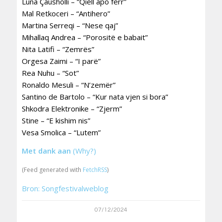
Luna Çausholli – “Qiell apo ferr”
Mal Retkoceri – “Antihero”
Martina Serreqi – “Nese qaj”
Mihallaq Andrea – “Porositë e babait”
Nita Latifi – “Zemrës”
Orgesa Zaimi – “I parë”
Rea Nuhu – “Sot”
Ronaldo Mesuli – “N’zemër”
Santino de Bartolo – “Kur nata vjen si bora”
Shkodra Elektronike – “Zjerm”
Stine – “E kishim nis”
Vesa Smolica – “Lutem”
Met dank aan
(Why?)
(Feed generated with
FetchRSS
)
Bron: Songfestivalweblog
07/12/2024