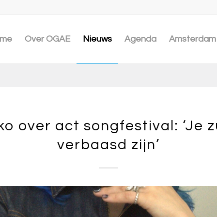
me
Over OGAE
Nieuws
Agenda
Amsterdam 
ko over act songfestival: ‘Je z
verbaasd zijn’