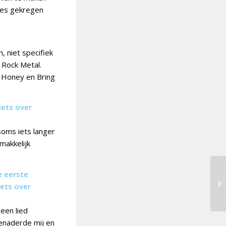
tjes gekregen
, niet specifiek
. Rock Metal.
k Honey en Bring
iets over
 soms iets langer
makkelijk
e eerste
iets over
een lied
enaderde mij en