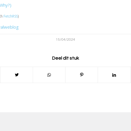
Why?)
th
FetchRSS
)
valweblog
15/04/2024
Deel dit stuk