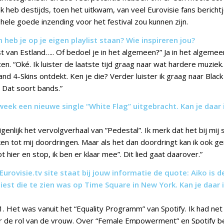
k heb destijds, toen het uitkwam, van veel Eurovisie fans berich
 hele goede inzending voor het festival zou kunnen zijn.
 heb je op je eigen playlist staan? Wie inspireren jou?
st van Estland….. Of bedoel je in het algemeen?” Ja in het algemeen
ten. “Oké. Ik luister de laatste tijd graag naar wat hardere muziek
nd 4-Skins ontdekt. Ken je die? Verder luister ik graag naar Blac
 Dat soort bands.”
week een nieuwe single “White Flag” uitgebracht. Kan je daar 
eigenlijk het vervolgverhaal van ”Pedestal”. Ik merk dat het bij mij
en tot mij doordringen. Maar als het dan doordringt kan ik ook ge
 hier en stop, ik ben er klaar mee”. Dit lied gaat daarover.”
 Eurovisie.tv site staat bij jouw informatie de quote: Aiko is d
iest die te zien was op Time Square in New York. Kan je daar 
. Het was vanuit het “Equality Programm” van Spotify. Ik had net 
r de rol van de vrouw. Over “Female Empowerment” en Spotify b