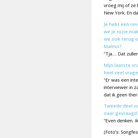
vroeg mij of ze 
New York. En dat
Je hebt een rev
we je ruzie ma
we ook terug o
Malmö?
“Tja…. Dat zulle
Mijn laatste vr
heel veel vrag
“Er was een inte
interviewer in 
dat ik geen the
Tweede deel van
naar gevraagd
“Even denken. Ik
(Foto’s: Songfes