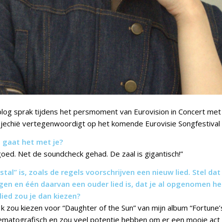
log sprak tijdens het persmoment van Eurovision in Concert met 
jechië vertegenwoordigt op het komende Eurovisie Songfestival
e gaat het met je?
goed. Net de soundcheck gehad. De zaal is gigantisch!”
stal” is, zoals de regels voorschrijven een nieuw lied. Stel dat
en en één daarvan een ouder lied is, dat je al opgenomen he
lied zou je dan kiezen?
 zou kiezen voor “Daughter of the Sun” van mijn album “Fortune’s c
inematografisch en zou veel potentie hebben om er een mooie act