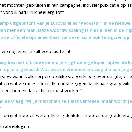
het mochten gebruiken in hun campagne, inclusief publicatie op T
 vond ik natuurlijk heel erg tof.”
amp uitgebracht van je Eurovisielied “Pedestal”. In de nieuwe 
ken met een man. Deze woordwisseling is niet alleen in de cl
p de officiële opname. Gaan we deze ruzie ook terugzien op 
n we nog zien. Je zult verbaasd zijn!”
aag bestaat uit twee delen. Je krijgt de afgelopen tijd en d
en op je afgevuurd. Wat was de vreemdste vraag die aan je ge
rview waar ik allerlei persoonlijke vragen kreeg over de giftige r
zat en wat ze moest doen. Ik moest zeggen dat ik haar graag wil
rapeut ben en dat zij hulp moest zoeken.”
 de vraag: Wil je misschien zelf iets vertellen, maar wordt j
?
 zou niet meteen weten. Ik krijg denk ik al meteen de goede vrag
tivalweblog.nl)