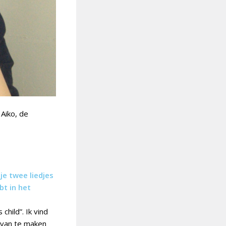
Aiko, de
 je twee liedjes
bt in het
hild”. Ik vind
 van te maken