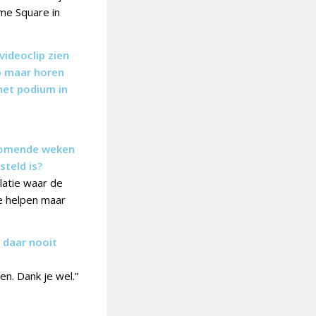
ime Square in
videoclip zien
ip maar horen
het podium in
e komende weken
steld is?
elatie waar de
de helpen maar
e daar nooit
en. Dank je wel.”