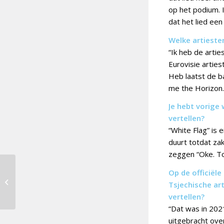
op het podium. I
dat het lied een
Welke artiesten
“Ik heb de artie
Eurovisie arties
Heb laatst de ba
me the Horizon.
Je hebt vorige 
vertellen?
“White Flag” is 
duurt totdat zak
zeggen “Oke. Tot
Op de officiële
Douze Points 2024 [22]:
Tsjechische art
Denemarken
vertellen?
“Dat was in 2021
uitgebracht ove