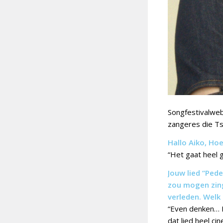
Songfestivalweb
zangeres die Ts
Hallo Aiko, Ho
“Het gaat heel 
Jouw lied “Pede
zou mogen zing
verleden. Welk 
“Even denken… Ik
dat lied heel c