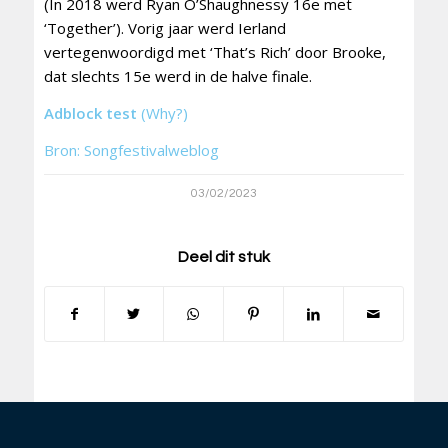
(In 2018 werd Ryan O’Shaughnessy 16e met
‘Together’). Vorig jaar werd Ierland
vertegenwoordigd met ‘That’s Rich’ door Brooke,
dat slechts 15e werd in de halve finale.
Adblock test
(Why?)
Bron: Songfestivalweblog
03/02/2023
Deel dit stuk