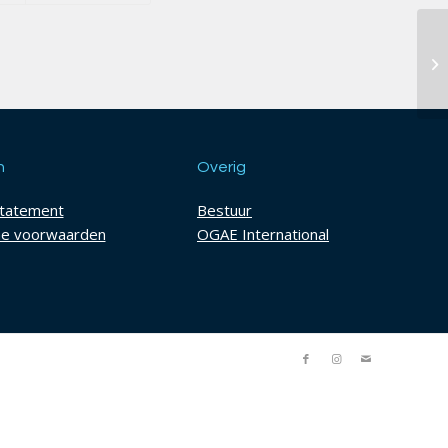
h
Overig
statement
Bestuur
e voorwaarden
OGAE International