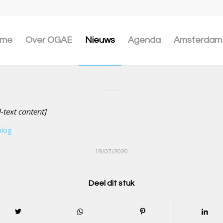
me
Over OGAE
Nieuws
Agenda
Amsterdam 
l-text content]
blog
18/07/2020
Deel dit stuk