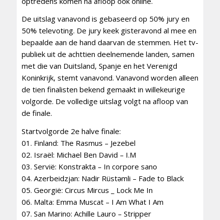
optredens komen na afloop ook online.
De uitslag vanavond is gebaseerd op 50% jury en
50% televoting. De jury keek gisteravond al mee en
bepaalde aan de hand daarvan de stemmen. Het tv-
publiek uit de achttien deelnemende landen, samen
met die van Duitsland, Spanje en het Verenigd
Koninkrijk, stemt vanavond. Vanavond worden alleen
de tien finalisten bekend gemaakt in willekeurige
volgorde. De volledige uitslag volgt na afloop van
de finale.
Startvolgorde 2e halve finale:
01. Finland: The Rasmus – Jezebel
02. Israël: Michael Ben David – I.M
03. Servië: Konstrakta – In corpore sano
04. Azerbeidzjan: Nadir Rüstəmli – Fade to Black
05. Georgië: Circus Mircus _ Lock Me In
06. Malta: Emma Muscat – I Am What I Am
07. San Marino: Achille Lauro – Stripper