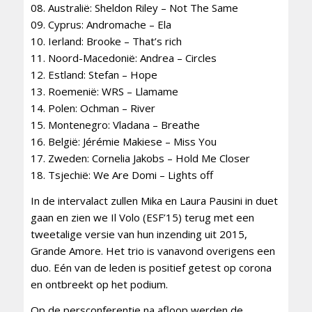
08. Australië: Sheldon Riley – Not The Same
09. Cyprus: Andromache – Ela
10. Ierland: Brooke – That’s rich
11. Noord-Macedonië: Andrea – Circles
12. Estland: Stefan – Hope
13. Roemenië: WRS – Llamame
14. Polen: Ochman – River
15. Montenegro: Vladana – Breathe
16. België: Jérémie Makiese – Miss You
17. Zweden: Cornelia Jakobs – Hold Me Closer
18. Tsjechië: We Are Domi – Lights off
In de intervalact zullen Mika en Laura Pausini in duet
gaan en zien we Il Volo (ESF’15) terug met een
tweetalige versie van hun inzending uit 2015,
Grande Amore. Het trio is vanavond overigens een
duo. Eén van de leden is positief getest op corona
en ontbreekt op het podium.
Op de persconferentie na afloop werden de