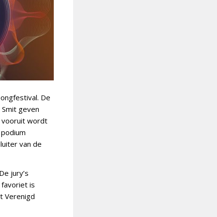
Songfestival. De
n Smit geven
 vooruit wordt
t podium
luiter van de
De jury’s
favoriet is
et Verenigd