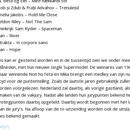
ga, Beta og Elín – Með hækkandi sól
ob și Zdub & Frații Advahov – Trenulețul
nelia Jakobs – Hold Me Close
heldon Riley – Not The Sam
ninkrijk: Sam Ryder – Spaceman
an – River
trakta – In corpore sano
efan – Hope
ns kan er gestemd worden en in de tussentijd zien we onder me
 Måneskin, met hun nieuwe single Supermodel. De winnares van 196
t haar winnende Non ho l’eta en Mika brengt een medley van zijn 
tijd voor de puntentelling. Zoals de laatste jaren gebruikelijk zulle
orden voorgelezen. Nederland zal daarbij, als vorige gastland, al
aken van de vakjury. Nadat alle landen hun jurypunten bekend 
otingpunten daarbij opgeteld. Daarbij wordt begonnen met het 
an de jury’s. Na afloop van de tv-uitzending worden ook de uitsl
ales bekend gemaakt.
Why?)