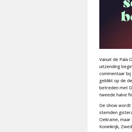
Vanuit de Pala O
uitzending begi
commentaar bij
geblikt op de d
betreden met De 
tweede halve fin
De show wordt g
stemden gistera
Oekraïne, maar 
Koninkrijk, Zwe