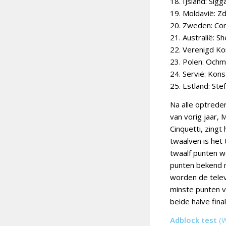
18. IJsland: Sig
19. Moldavië: Zd
20. Zweden: Cor
21. Australië: S
22. Verenigd Ko
23. Polen: Ochm
24. Servië: Kons
25. Estland: St
Na alle optrede
van vorig jaar,
Cinquetti, zing
twaalven is het 
twaalf punten w
punten bekend m
worden de telev
minste punten v
beide halve fin
Adblock test
(