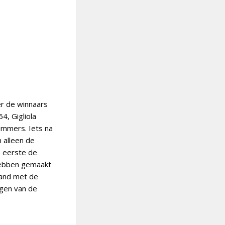
er de winnaars
4, Gigliola
nummers. Iets na
n alleen de
s eerste de
hebben gemaakt
land met de
agen van de