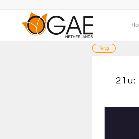
Ho
21u: