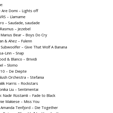
e:
 Are Domi – Lights off
WRS – Llamame
aro – Saudade, saudade
e Rasmus – Jezebel
: Marius Bear – Boys Do Cry
lvan & Ahez – Fulenn
Subwoolfer – Give That Wolf A Banana
sa-Linn – Snap
ood & Blanco – Brividi
nel – Slomo
S10 – De Diepte
alush Orchestra – Stefania
alik Harris – Rockstars
nika Liu – Sentimentai
: Nadir Rüstəmli – Fade to Black
émie Makiese – Miss You
: Amanda Tenfjord – Die Together