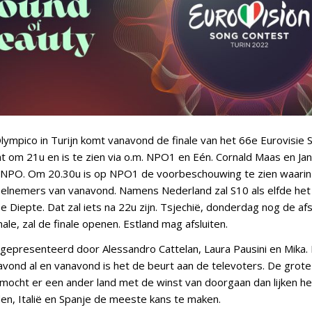
lympico in Turijn komt vanavond de finale van het 66e Eurovisie 
nt om 21u en is te zien via o.m. NPO1 en Eén. Cornald Maas en Ja
 NPO. Om 20.30u is op NPO1 de voorbeschouwing te zien waarin
eelnemers van vanavond. Namens Nederland zal S10 als elfde he
Diepte. Dat zal iets na 22u zijn. Tsjechië, donderdag nog de afs
ale, zal de finale openen. Estland mag afsluiten.
epresenteerd door Alessandro Cattelan, Laura Pausini en Mika. 
vond al en vanavond is het de beurt aan de televoters. De grote 
mocht er een ander land met de winst van doorgaan dan lijken h
den, Italië en Spanje de meeste kans te maken.