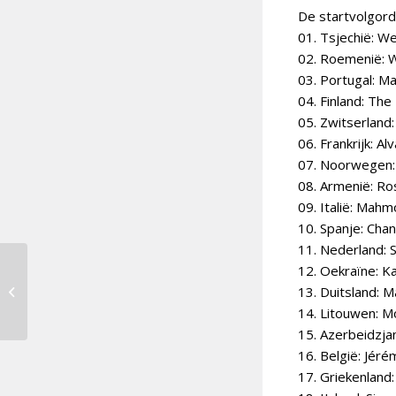
De startvolgord
01. Tsjechië: We
02. Roemenië: 
03. Portugal: M
04. Finland: Th
05. Zwitserland
06. Frankrijk: A
07. Noorwegen: 
08. Armenië: Ro
09. Italië: Mahm
10. Spanje: Cha
11. Nederland: 
12. Oekraïne: K
Turijn live: Prognose
Eurovisie Songfestival
13. Duitsland: M
2022
14. Litouwen: Mo
15. Azerbeidzjan
16. België: Jér
17. Griekenland