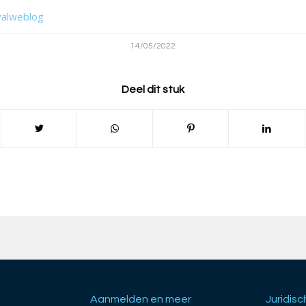
valweblog
14/05/2022
Deel dit stuk
Aanmelden en meer
Juridisc