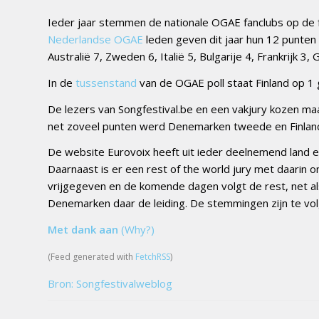
Ieder jaar stemmen de nationale OGAE fanclubs op de fa
Nederlandse OGAE
leden geven dit jaar hun 12 punten 
Australië 7, Zweden 6, Italië 5, Bulgarije 4, Frankrijk 3,
In de
tussenstand
van de OGAE poll staat Finland op 1 
De lezers van Songfestival.be en een vakjury kozen ma
net zoveel punten werd Denemarken tweede en Finland 
De website Eurovoix heeft uit ieder deelnemend land e
Daarnaast is er een rest of the world jury met daarin 
vrijgegeven en de komende dagen volgt de rest, net a
Denemarken daar de leiding. De stemmingen zijn te vo
Met dank aan
(Why?)
(Feed generated with
FetchRSS
)
Bron: Songfestivalweblog