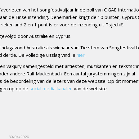
vorieten van het songfestivaljaar in de poll van OGAE Internatio
aan de Finse inzending. Denemarken krijgt de 10 punten, Cyprus 
 Griekenland 2 en 1 punt is er voor de inzending uit Tsjechië.
gevolgd door Australië en Cyprus.
andagavond Australië als winnaar van ‘De stem van Songfestival.b
derde. De volledige uitslag vind je
hier
.
en vakjury samengesteld met artiesten, muzikanten en tekstschri
onder andere Ralf Mackenbach. Een aantal jurystemmingen zijn al
ls de beoordeling van de lezers van deze website. Op dit mome
lgen op op de
social media kanalen
van de website.
30/04/2026