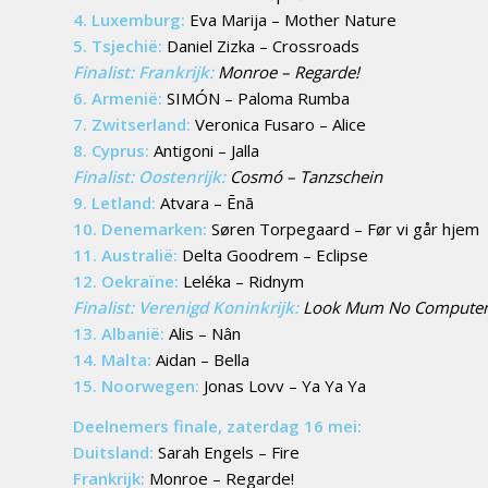
4. Luxemburg:
Eva Marija – Mother Nature
5. Tsjechië:
Daniel Zizka – Crossroads
Finalist: Frankrijk:
Monroe – Regarde!
6. Armenië:
SIMÓN – Paloma Rumba
7. Zwitserland:
Veronica Fusaro – Alice
8. Cyprus:
Antigoni – Jalla
Finalist: Oostenrijk:
Cosmó – Tanzschein
9. Letland:
Atvara – Ēnā
10. Denemarken:
Søren Torpegaard – Før vi går hjem
11. Australië:
Delta Goodrem – Eclipse
12. Oekraïne:
Leléka – Ridnym
Finalist: Verenigd Koninkrijk:
Look Mum No Computer –
13. Albanië:
Alis – Nân
14. Malta:
Aidan – Bella
15. Noorwegen:
Jonas Lovv – Ya Ya Ya
Deelnemers finale, zaterdag 16 mei:
Duitsland:
Sarah Engels – Fire
Frankrijk:
Monroe – Regarde!