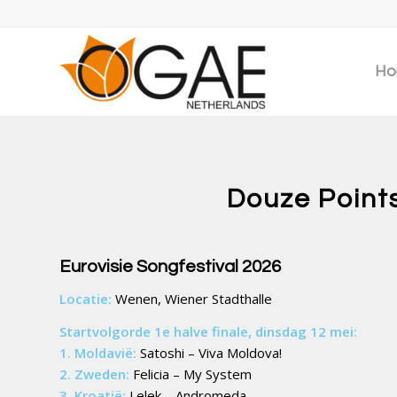
Ho
Douze Points
Eurovisie Songfestival 2026
Locatie:
Wenen, Wiener Stadthalle
Startvolgorde 1e halve finale, dinsdag 12 mei:
1. Moldavië:
Satoshi – Viva Moldova!
2. Zweden:
Felicia – My System
3. Kroatië:
Lelek – Andromeda