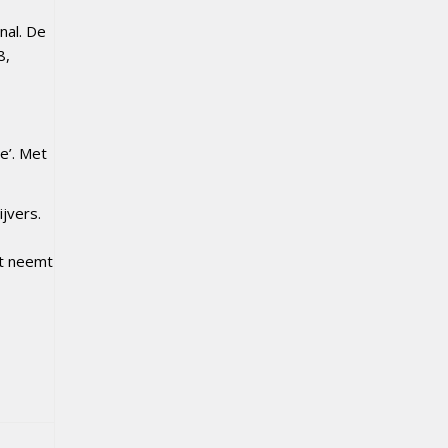
nal. De
8,
e’. Met
jvers.
nt neemt