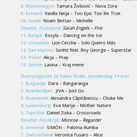
8. Montenegro:
Tamara Živković – Nova Zora
9. Estland:
Vanilla Ninja – Too Epic Too Be True
10. Israël:
Noam Bettan – Michelle
Finalist: Duitsland:
Sarah Engels – Fire
11. België:
Essyla – Dancing on the Ice
12. Litouwen:
Lion Ceccha – Solo Quiero Más
13. San Marino:
Senhit feat. Boy George – Superstar
14. Polen:
Alicja – Pray
15. Servië:
Lavina – Kraj mene
Startvolgorde 2e halve finale, donderdag 14 mei:
1. Bulgarije:
Dara – Bangaranga
2. Azerbeidjan:
JIVA – Just Go
3. Roemenië:
Alexandra Căpitănescu – Choke Me
4. Luxemburg:
Eva Marija – Mother Nature
5. Tsjechië:
Daniel Zizka – Crossroads
Finalist: Frankrijk:
Monroe – Regarde!
6. Armenië:
SIMÓN – Paloma Rumba
7. Zwitserland:
Veronica Fusaro – Alice