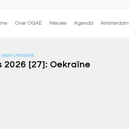
me
Over OGAE
Nieuws
Agenda
Amsterdam 
GEEN CATEGORIE
 2026 [27]: Oekraïne