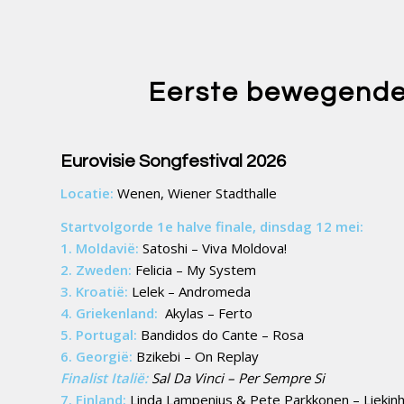
Eerste bewegende
Eurovisie Songfestival 2026
Locatie:
Wenen, Wiener Stadthalle
Startvolgorde 1e halve finale, dinsdag 12 mei:
1. Moldavië:
Satoshi – Viva Moldova!
2. Zweden:
Felicia – My System
3. Kroatië:
Lelek – Andromeda
4. Griekenland:
Akylas – Ferto
5. Portugal:
Bandidos do Cante – Rosa
6. Georgië:
Bzikebi – On Replay
Finalist Italië:
Sal Da Vinci – Per Sempre Si
7. Finland:
Linda Lampenius & Pete Parkkonen – Liekinh