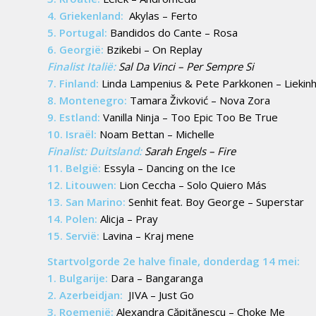
4. Griekenland:
Akylas – Ferto
5. Portugal:
Bandidos do Cante – Rosa
6. Georgië:
Bzikebi – On Replay
Finalist Italië:
Sal Da Vinci – Per Sempre Si
7. Finland:
Linda Lampenius & Pete Parkkonen – Liekinh
8. Montenegro:
Tamara Živković – Nova Zora
9. Estland:
Vanilla Ninja – Too Epic Too Be True
10. Israël:
Noam Bettan – Michelle
Finalist: Duitsland:
Sarah Engels – Fire
11. België:
Essyla – Dancing on the Ice
12. Litouwen:
Lion Ceccha – Solo Quiero Más
13. San Marino:
Senhit feat. Boy George – Superstar
14. Polen:
Alicja – Pray
15. Servië:
Lavina – Kraj mene
Startvolgorde 2e halve finale, donderdag 14 mei:
1. Bulgarije:
Dara – Bangaranga
2. Azerbeidjan:
JIVA – Just Go
3. Roemenië:
Alexandra Căpitănescu – Choke Me