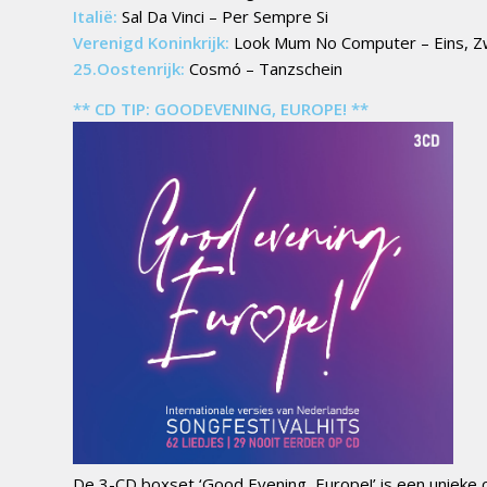
Italië:
Sal Da Vinci – Per Sempre Si
Verenigd Koninkrijk:
Look Mum No Computer – Eins, Zw
25.Oostenrijk:
Cosmó – Tanzschein
** CD TIP: GOODEVENING, EUROPE! **
De 3-CD boxset ‘Good Evening, Europe!’ is een unieke c