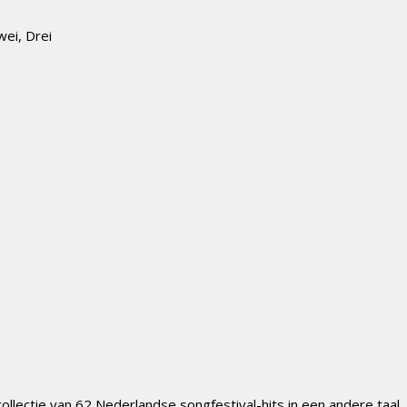
ei, Drei
ollectie van 62 Nederlandse songfestival-hits in een andere taal