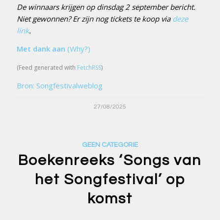
De winnaars krijgen op dinsdag 2 september bericht.
Niet gewonnen? Er zijn nog tickets te koop via
deze
link
.
Met dank aan
(Why?)
(Feed generated with
FetchRSS
)
Bron: Songfestivalweblog
27/08/2025
GEEN CATEGORIE
Boekenreeks ‘Songs van
het Songfestival’ op
komst