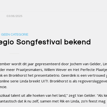
03/06/2025
GEEN CATEGORIE
egio Songfestival bekend
november wordt dit jaar gepresenteerd door Jochem van Gelder, Li
nder meer Praatjesmakers, Willem Wever en Het Perfecte Plaatj
en Bronkhorst het presentatietrio. Geerdink is een vertrouwd 
nline serie Linda breekt UIT!. Bronkhorst is als regioverslaggev
ncie.
kaal talent uit alle hoeken van het land,” zegt Van Gelder. “Als ki
 Fantastisch dat ik nu zelf, samen met Rik en Linda, zo’n feest mag