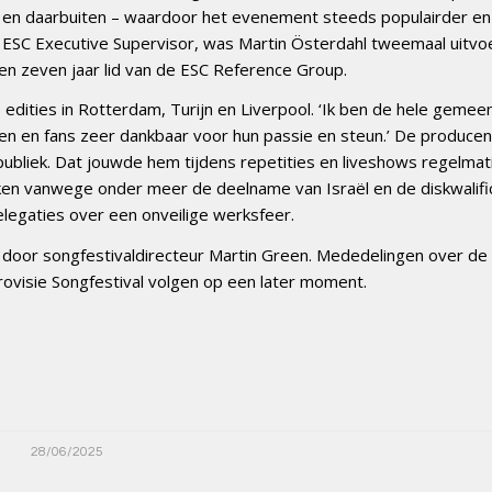
ropa en daarbuiten – waardoor het evenement steeds populairder en
 ESC Executive Supervisor, was Martin Österdahl tweemaal uitv
en zeven jaar lid van de ESC Reference Group.
edities in Rotterdam, Turijn en Liverpool. ‘Ik ben de hele gemee
n en fans zeer dankbaar voor hun passie en steun.’ De producen
ubliek. Dat jouwde hem tijdens repetities en liveshows regelmati
en vanwege onder meer de deelname van Israël en de diskwalifi
legaties over een onveilige werksfeer.
door songfestivaldirecteur Martin Green. Mededelingen over de
ovisie Songfestival volgen op een later moment.
28/06/2025