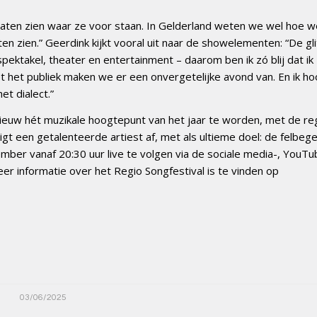
e laten zien waar ze voor staan. In Gelderland weten we wel hoe 
n zien.” Geerdink kijkt vooral uit naar de showelementen: “De gli
ektakel, theater en entertainment – daarom ben ik zó blij dat ik
 het publiek maken we er een onvergetelijke avond van. En ik h
et dialect.”
nieuw hét muzikale hoogtepunt van het jaar te worden, met de re
igt een getalenteerde artiest af, met als ultieme doel: de felbeg
ember vanaf 20:30 uur live te volgen via de sociale media-, YouTu
er informatie over het Regio Songfestival is te vinden op
03/06/2025