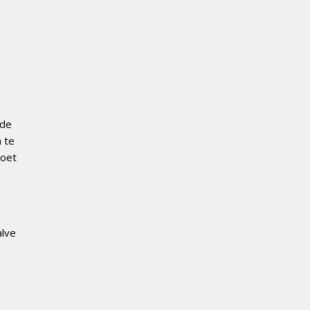
 de
 te
moet
alve