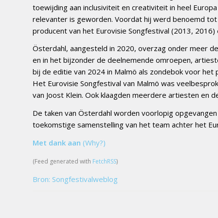
toewijding aan inclusiviteit en creativiteit in heel Eu
relevanter is geworden. Voordat hij werd benoemd tot
producent van het Eurovisie Songfestival (2013, 2016) 
Österdahl, aangesteld in 2020, overzag onder meer de 
en in het bijzonder de deelnemende omroepen, artieste
bij de editie van 2024 in Malmö als zondebok voor het p
Het Eurovisie Songfestival van Malmö was veelbesprok
van Joost Klein. Ook klaagden meerdere artiesten en de
De taken van Österdahl worden voorlopig opgevangen 
toekomstige samenstelling van het team achter het Eur
Met dank aan
(Why?)
(Feed generated with
FetchRSS
)
Bron: Songfestivalweblog