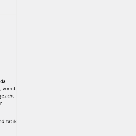
nda
e, vormt
gezicht
er
nd zat ik