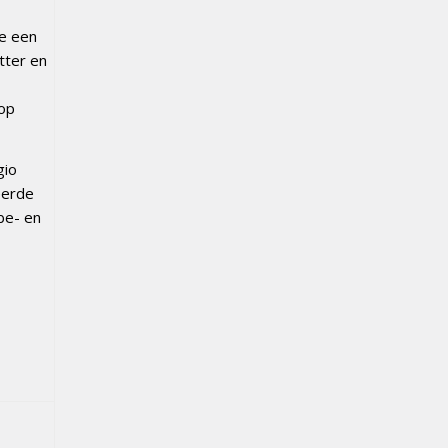
we een
tter en
oop
gio
eerde
be- en