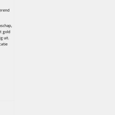
oerend
nschap,
t gold
g uit.
catie