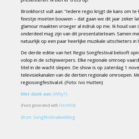
Bronkhorst vult aan: “Iedere regio krijgt de kans om t
feestje moeten bouwen – dat gaan we dit jaar zeker late
glamour maakten vroeger al indruk op me. Ik houd van sp
onderdeel mag zijn van dit presentatieteam. Samen met
natuurlijk op een paar heerlijke muzikale uitschieters in h
De derde editie van het Regio Songfestival belooft op
volop in de schijnwerpers. Elke regionale omroep vaard
titel in de wacht slepen. De show is op zaterdag 1 nov
televisiekanalen van de dertien regionale omroepen. Me
regiosongfestival.nl. (Foto: Ivo Hutten)
Met dank aan
(Why?)
(Feed generated with
FetchRSS
)
Bron: Songfestivalweblog