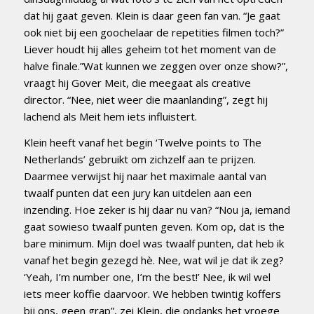
dat hij gaat geven. Klein is daar geen fan van. “Je gaat
ook niet bij een goochelaar de repetities filmen toch?”
Liever houdt hij alles geheim tot het moment van de
halve finale.”Wat kunnen we zeggen over onze show?”,
vraagt hij Gover Meit, die meegaat als creative
director. “Nee, niet weer die maanlanding”, zegt hij
lachend als Meit hem iets influistert.
Klein heeft vanaf het begin ‘Twelve points to The
Netherlands’ gebruikt om zichzelf aan te prijzen.
Daarmee verwijst hij naar het maximale aantal van
twaalf punten dat een jury kan uitdelen aan een
inzending. Hoe zeker is hij daar nu van? “Nou ja, iemand
gaat sowieso twaalf punten geven. Kom op, dat is the
bare minimum. Mijn doel was twaalf punten, dat heb ik
vanaf het begin gezegd hè. Nee, wat wil je dat ik zeg?
‘Yeah, I’m number one, I’m the best!’ Nee, ik wil wel
iets meer koffie daarvoor. We hebben twintig koffers
bij ons, geen grap”, zei Klein, die ondanks het vroege