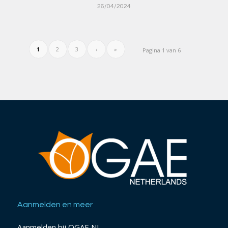
26/04/2024
1
2
3
›
»
Pagina 1 van 6
Aanmelden en meer
Aanmelden bij OGAE NL