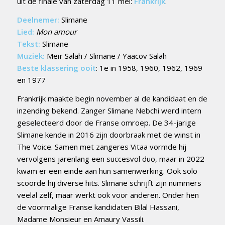
uit de finale van zaterdag 11 mei:
Frankrijk
.
Deelnemer:
Slimane
Lied:
Mon amour
Tekst:
Slimane
Muziek:
Meïr Salah / Slimane / Yaacov Salah
Beste klassering ooit
: 1e in 1958, 1960, 1962, 1969
en 1977
Frankrijk maakte begin november al de kandidaat en de
inzending bekend. Zanger Slimane Nebchi werd intern
geselecteerd door de Franse omroep. De 34-jarige
Slimane kende in 2016 zijn doorbraak met de winst in
The Voice. Samen met zangeres Vitaa vormde hij
vervolgens jarenlang een succesvol duo, maar in 2022
kwam er een einde aan hun samenwerking. Ook solo
scoorde hij diverse hits. Slimane schrijft zijn nummers
veelal zelf, maar werkt ook voor anderen. Onder hen
de voormalige Franse kandidaten Bilal Hassani,
Madame Monsieur en Amaury Vassili.