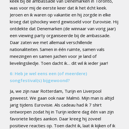
keek bij de ambassade van Denemarken in Toronto,
was voor mij de eerste keer dat ik het écht keek.
Jeroen en ik waren op vakantie en hij zorgde in elke
kroeg dat ijshockey werd gewisseld voor Eurovisie. Hij
ontdekte dat Denemarken (de winnaar van vorig jaar)
een viewing party organiseerde bij de ambassade.
Daar zaten we met allemaal verschillende
nationaliteiten. Samen in één ruimte, samen vals
meezingen en samen juichen voor je land of
lievelingsliedje. Toen dacht ik… dit wil ik ieder jaar!
6: Heb je wel eens een (of meerdere)
songfestival(s) bijgewoond?
Ja, we zijn naar Rotterdam, Turijn en Liverpool
geweest. We gaan ook naar Malmö. Mijn man is altijd
jarig tijdens Eurovisie. Als cadeau had ik 7 shirt
ontworpen zodat hij in Turijn iedere dag één van zijn
favoriete liedjes aankon. Daar kreeg hij zoveel
positieve reacties op. Toen dacht ik, laat ik kijken of ik