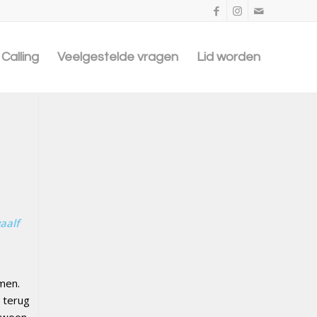
Calling
Veelgestelde vragen
Lid worden
aalf
men.
 terug
 woon.