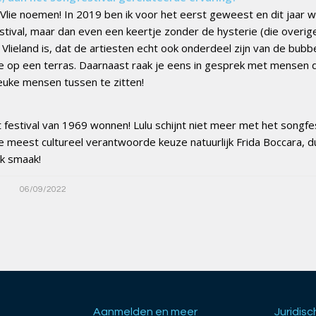
La Vlie noemen! In 2019 ben ik voor het eerst geweest en dit jaar 
stival, maar dan even een keertje zonder de hysterie (die overig
p Vlieland is, dat de artiesten echt ook onderdeel zijn van de bubbe
ze op een terras. Daarnaast raak je eens in gesprek met mensen d
 leuke mensen tussen te zitten!
festival van 1969 wonnen! Lulu schijnt niet meer met het songfes
de meest cultureel verantwoorde keuze natuurlijk Frida Boccara, d
ok smaak!
06/09/2022
Aanmelden en meer
Juridisc