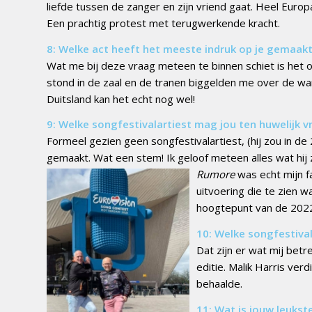
liefde tussen de zanger en zijn vriend gaat. Heel Euro
Een prachtig protest met terugwerkende kracht.
8: Welke act heeft het meeste indruk op je gemaak
Wat me bij deze vraag meteen te binnen schiet is het op
stond in de zaal en de tranen biggelden me over de w
Duitsland kan het echt nog wel!
9: Welke songfestivalartiest mag jou ten huwelijk 
Formeel gezien geen songfestivalartiest, (hij zou in d
gemaakt. Wat een stem! Ik geloof meteen alles wat hij 
Rumore
was echt mijn fa
uitvoering die te zien w
hoogtepunt van de 2022
10: Welke songfestival
Dat zijn er wat mij bet
editie. Malik Harris ver
behaalde.
11: Wat is jouw leukst