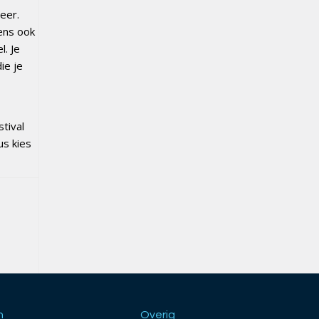
weer.
ens ook
l. Je
ie je
tival
us kies
h
Overig