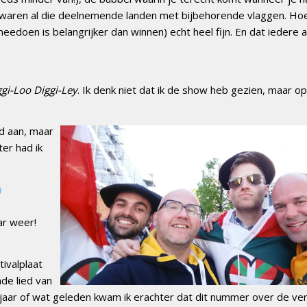
ond waren al die deelnemende landen met bijbehorende vlaggen. H
edoen is belangrijker dan winnen) echt heel fijn. En dat iedere a
ggi-Loo Diggi-Ley
. Ik denk niet dat ik de show heb gezien, maar op
d aan, maar
ter had ik
)
ar weer!
ivalplaat
nde lied van
 jaar of wat geleden kwam ik erachter dat dit nummer over de v