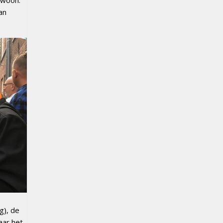
an
g), de
aar het