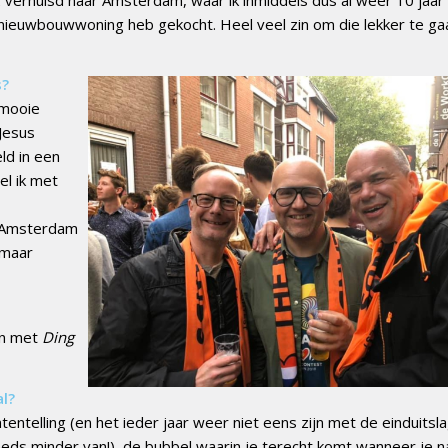
n nieuwbouwwoning heb gekocht. Heel veel zin om die lekker te ga
s?
 mooie
 Jesus
ld in een
el ik met
in Amsterdam
omaar
on met
Ding
al?
ntentelling (en het ieder jaar weer niet eens zijn met de einduitsla
steeds minder van!), de bubbel waarin je terecht komt wanneer je n