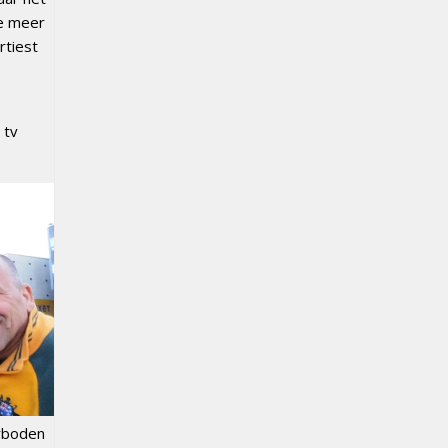
oe meer
rtiest
 tv
erboden