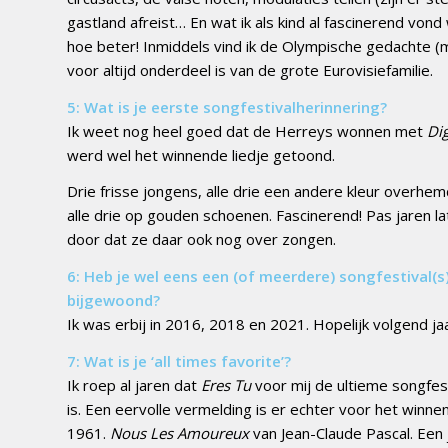
gastland afreist… En wat ik als kind al fascinerend v
hoe beter! Inmiddels vind ik de Olympische gedachte (me
voor altijd onderdeel is van de grote Eurovisiefamilie.
5: Wa
t is je eerste songfestivalherinnering?
Ik weet nog heel goed dat de Herreys wonnen met
Di
werd wel het winnende liedje getoond.
Drie frisse jongens, alle drie een
andere kleur overhem
alle drie op gouden schoenen. Fascinerend! Pas jaren la
door dat ze daar ook nog over zongen.
6: Heb je wel eens een (of meerdere) songfestival(s
bijgewoond?
Ik was erbij in 2016, 2018 en 2021. Hopelijk volgend ja
7: Wat is je ‘all times favorite’?
Ik roep al jaren dat
Eres Tu
voor mij de ultieme songfest
is. Een eervolle vermelding is er echter voor het winne
1961.
Nous Les Amoureux
van Jean-Claude Pascal. Een