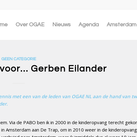
me
Over OGAE
Nieuws
Agenda
Amsterdam 
GEEN CATEGORIE
 voor… Gerben Eilander
kennis met een van de leden van OGAE NL aan de hand van tw
der.
em. Via de PABO ben ik in 2000 in de kinderopvang terecht geko
 in Amsterdam aan De Trap, om in 2010 weer in de kinderopvang
2 verhuisd naar Amsterdam, waar ik inmiddels dus al weer 10 jaar