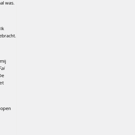
al was.
Ik
ebracht.
mij
Fai
 De
et
elopen