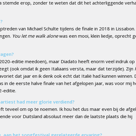
pa stemde erop, zonder te weten dat dit het achterliggende verha
t?
treden van Michael Schulte tijdens de finale in 2018 in Lissabon. 
angen.
You let me walk alone
was een mooi, klein liedje, oprecht g
vragen?
e 2020-editie meedoen), maar Diadato heeft enorm veel indruk op 
zegt (ook omdat ik geen Italiaans versta, maa
r dat terzijde). Zijn
voriet dat jaar en ik denk ook echt dat Italië had kunnen winnen.
as in de eerste halve finale van het afgelopen jaar, was voor mij h
-editie.
artiest had meer glorie verdiend?
reft teveel om op te noemen. Ik hou het dus maar even bij de afg
diende voor Duitsland absoluut meer dan de laatste plaats die hij
e, aan het songfestival gerelateerde ervaring?