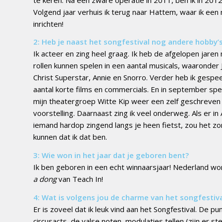
Volgend jaar verhuis ik terug naar Hattem, waar ik ee
inrichten!
2: Heb je naast het songfestival nog andere hobby’
Ik acteer en zing heel graag. Ik heb de afgelopen jaren
rollen kunnen spelen in een aantal musicals, waaronder
Christ Superstar, Annie en Snorro. Verder heb ik gespee
aantal korte films en commercials. En in september spe
mijn theatergroep Witte Kip weer een zelf geschreven
voorstelling. Daarnaast zing ik veel onderweg. Als er 
iemand hardop zingend langs je heen fietst, zou het z
kunnen dat ik dat ben.
3: Wie won in het jaar dat je geboren bent?
Ik ben geboren in een echt winnaarsjaar! Nederland w
a dong
van Teach In!
4: Wat is volgens jou de charme van het songfestiv
Er is zoveel dat ik leuk vind aan het Songfestival. De pu
circusacts, de valse noten, modulaties tellen (zijn er 