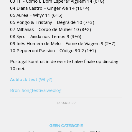
03 FF – Como É Bom Esperar Alguém 14 (6+8)
04 Diana Castro – Ginger Ale 14 (10+4)
05 Aurea – Why? 11 (6+5)
05 Pongo & Tristany – Dégrá.dê 10 (7+3)
07 Milhanas – Corpo de Mulher 10 (8+2)
08 Syro – Ainda nos Temos 9 (3+6)
09 Inês Homem de Melo – Fome de Viagem 9 (2+7)
10 Pepperoni Passion – Código 30 2 (1+1)
Portugal komt uit in de eerste halve finale op dinsdag
10 mei.
Adblock test
(Why?)
Bron: Songfestivalweblog
13/03/2022
GEEN CATEGORIE