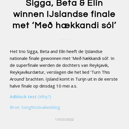
Sigga, Beta & Elín
winnen IJslandse finale
met ‘Með hækkandi sól’
Het trio Sigga, Beta and Elín heeft de IJslandse
nationale finale gewonnen met ‘Með hækkandi sól’. In
de superfinale werden de dochters van Reykjavik,
Reykjavíkurdætur, verslagen die het lied ‘Turn This
Around’ brachten. Ijsland komt in Turijn uit in de eerste
halve finale op dinsdag 10 mei a.s.
Adblock test
(Why?)
Bron: Songfestivalweblog
13/03/2022