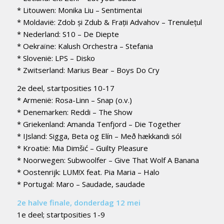
* Litouwen: Monika Liu – Sentimentai
* Moldavië: Zdob și Zdub & Frații Advahov – Trenulețul
* Nederland: S10 – De Diepte
* Oekraïne: Kalush Orchestra – Stefania
* Slovenië: LPS – Disko
* Zwitserland: Marius Bear – Boys Do Cry
2e deel, startposities 10-17
* Armenië: Rosa-Linn – Snap (o.v.)
* Denemarken: Reddi – The Show
* Griekenland: Amanda Tenfjord – Die Together
* IJsland: Sigga, Beta og Elín – Með hækkandi sól
* Kroatië: Mia Dimšić – Guilty Pleasure
* Noorwegen: Subwoolfer – Give That Wolf A Banana
* Oostenrijk: LUM!X feat. Pia Maria – Halo
* Portugal: Maro – Saudade, saudade
2e halve finale, donderdag 12 mei
1e deel; startposities 1-9