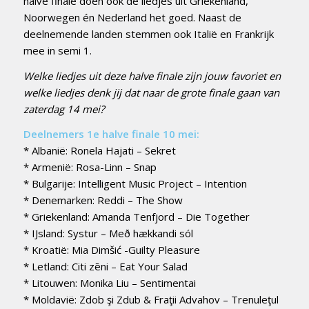
halve finale doen ook de liedjes uit Griekenland,
Noorwegen én Nederland het goed. Naast de
deelnemende landen stemmen ook Italië en Frankrijk
mee in semi 1.
Welke liedjes uit deze halve finale zijn jouw favoriet en
welke liedjes denk jij dat naar de grote finale gaan van
zaterdag 14 mei?
Deelnemers 1e halve finale 10 mei:
* Albanië: Ronela Hajati – Sekret
* Armenië: Rosa-Linn – Snap
* Bulgarije: Intelligent Music Project – Intention
* Denemarken: Reddi – The Show
* Griekenland: Amanda Tenfjord – Die Together
* IJsland: Systur – Með hækkandi sól
* Kroatië: Mia Dimšić -Guilty Pleasure
* Letland: Citi zēni – Eat Your Salad
* Litouwen: Monika Liu – Sentimentai
* Moldavië: Zdob şi Zdub & Fraţii Advahov – Trenuleţul