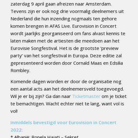
zaterdag 9 april gaan afreizen naar Amsterdam.
Tevens zijn er ook nog drie voormalig deelnemers uit
Nederland die hun inzending nogmaals ten gehore
komen brengen in AFAS Live. Eurovision in Concert
wordt jaarlijks georganiseerd om fans alvast kennis te
laten maken met de artiesten die meedoen aan het
Eurovisie Songfestival. Het is de grootste ‘preview
party’ van het songfestival in Europa. Deze editie zal
gepresenteerd worden door Cornald Maas en Edsilia
Rombley.
Komende dagen worden er door de organisatie nog
een aantal acts aan het deelnemersveld toegevoegd.
Wil je er bij zijn? Ga dan naar
Ticketmaster
om je ticket
te bemachtigen. Wacht echter niet te lang, want vol is
vol!
Inmiddels bevestigd voor Eurovision in Concert
2022:
* Albanië: Ronela Hajati – Sekret