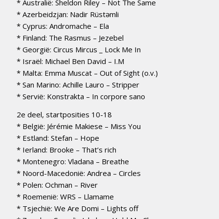
* Australië: Sheldon Riley – Not The Same
* Azerbeidzjan: Nadir Rüstəmli
* Cyprus: Andromache – Ela
* Finland: The Rasmus – Jezebel
* Georgië: Circus Mircus _ Lock Me In
* Israël: Michael Ben David – I.M
* Malta: Emma Muscat – Out of Sight (o.v.)
* San Marino: Achille Lauro – Stripper
* Servië: Konstrakta – In corpore sano
2e deel, startposities 10-18
* België: Jérémie Makiese – Miss You
* Estland: Stefan – Hope
* Ierland: Brooke – That’s rich
* Montenegro: Vladana – Breathe
* Noord-Macedonië: Andrea – Circles
* Polen: Ochman – River
* Roemenië: WRS – Llamame
* Tsjechië: We Are Domi – Lights off