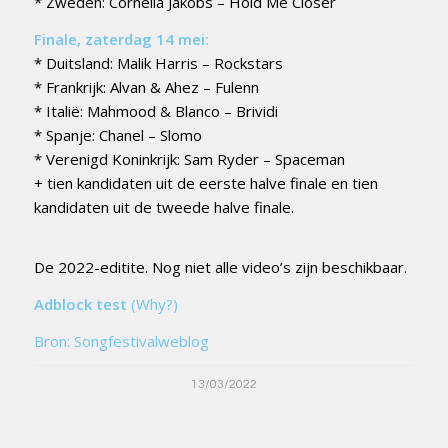
* Zweden: Cornelia Jakobs – Hold Me Closer
Finale, zaterdag 14 mei:
* Duitsland: Malik Harris – Rockstars
* Frankrijk: Alvan & Ahez – Fulenn
* Italië: Mahmood & Blanco – Brividi
* Spanje: Chanel – Slomo
* Verenigd Koninkrijk: Sam Ryder – Spaceman
+ tien kandidaten uit de eerste halve finale en tien
kandidaten uit de tweede halve finale.
De 2022-editite. Nog niet alle video’s zijn beschikbaar.
Adblock test
(Why?)
Bron: Songfestivalweblog
13/03/2022