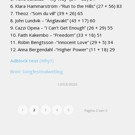
6. Klara Hammarström -“Run to the Hills” (27 + 56) 83
7. Theoz -“Som du vill” (39 + 26) 65
8. John Lundvik – “Änglavakt” (43 + 17) 60
9. Cazzi Opeia – “I Can’t Get Enough” (26 + 29) 55
10. Faith Kakembo – “Freedom” (33 + 18) 51
11. Robin Bengtsson -“Innocent Love” (29 + 5) 34
12. Anna Bergendahl -“Higher Power” (11 + 18) 29
Adblock test
(Why?)
Bron: Songfestivalweblog
13/03/2022
1
2
3
4
5
Pagina 2 van 5