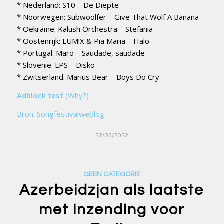
* Nederland: S10 – De Diepte
* Noorwegen: Subwoolfer – Give That Wolf A Banana
* Oekraïne: Kalush Orchestra – Stefania
* Oostenrijk: LUM!X & Pia Maria – Halo
* Portugal: Maro – Saudade, saudade
* Slovenië: LPS – Disko
* Zwitserland: Marius Bear – Boys Do Cry
Adblock test
(Why?)
Bron: Songfestivalweblog
22/03/2022
GEEN CATEGORIE
Azerbeidzjan als laatste
met inzending voor