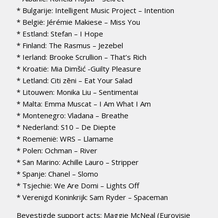
* Bulgarije: Intelligent Music Project – Intention
* België: Jérémie Makiese – Miss You
* Estland: Stefan – I Hope
* Finland: The Rasmus – Jezebel
* Ierland: Brooke Scrullion – That’s Rich
* Kroatië: Mia Dimšić -Guilty Pleasure
* Letland: Citi zēni – Eat Your Salad
* Litouwen: Monika Liu – Sentimentai
* Malta: Emma Muscat – I Am What I Am
* Montenegro: Vladana – Breathe
* Nederland: S10 – De Diepte
* Roemenië: WRS – Llamame
* Polen: Ochman – River
* San Marino: Achille Lauro – Stripper
* Spanje: Chanel – Slomo
* Tsjechië: We Are Domi – Lights Off
* Verenigd Koninkrijk: Sam Ryder – Spaceman
Bevestigde support acts: Maggie McNeal (Eurovisie