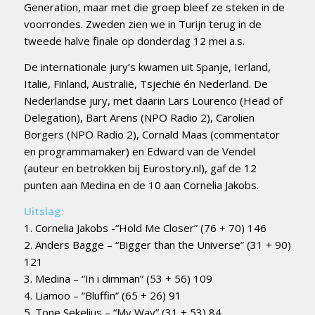
Generation, maar met die groep bleef ze steken in de
voorrondes. Zweden zien we in Turijn terug in de
tweede halve finale op donderdag 12 mei a.s.
De internationale jury’s kwamen uit Spanje, Ierland,
Italië, Finland, Australië, Tsjechië én Nederland. De
Nederlandse jury, met daarin Lars Lourenco (Head of
Delegation), Bart Arens (NPO Radio 2), Carolien
Borgers (NPO Radio 2), Cornald Maas (commentator
en programmamaker) en Edward van de Vendel
(auteur en betrokken bij Eurostory.nl), gaf de 12
punten aan Medina en de 10 aan Cornelia Jakobs.
Uitslag:
1. Cornelia Jakobs -“Hold Me Closer” (76 + 70) 146
2. Anders Bagge – “Bigger than the Universe” (31 + 90)
121
3. Medina – “In i dimman” (53 + 56) 109
4. Liamoo – “Bluffin” (65 + 26) 91
5. Tone Sekelius – “My Way” (31 + 53) 84