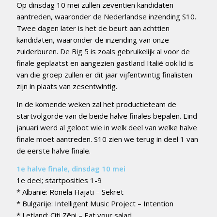
Op dinsdag 10 mei zullen zeventien kandidaten
aantreden, waaronder de Nederlandse inzending S10.
Twee dagen later is het de beurt aan achttien
kandidaten, waaronder de inzending van onze
zuiderburen. De Big 5 is zoals gebruikelijk al voor de
finale geplaatst en aangezien gastland Italië ook lid is
van die groep zullen er dit jaar vijfentwintig finalisten
zijn in plaats van zesentwintig.
In de komende weken zal het productieteam de
startvolgorde van de beide halve finales bepalen. Eind
januari werd al geloot wie in welk deel van welke halve
finale moet aantreden. S10 zien we terug in deel 1 van
de eerste halve finale.
1e halve finale, dinsdag 10 mei
1e deel; startposities 1-9
* Albanië: Ronela Hajati – Sekret
* Bulgarije: Intelligent Music Project – Intention
* Letland: Citi Zēni – Eat your salad