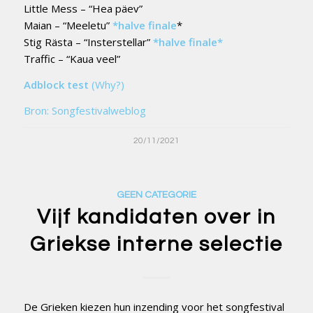
Little Mess – “Hea päev”
Maian – “Meeletu”
*halve finale
*
Stig Rästa – “Insterstellar”
*halve finale*
Traffic – “Kaua veel”
Adblock test
(Why?)
Bron: Songfestivalweblog
20/11/2021
GEEN CATEGORIE
Vijf kandidaten over in
Griekse interne selectie
De Grieken kiezen hun inzending voor het songfestival