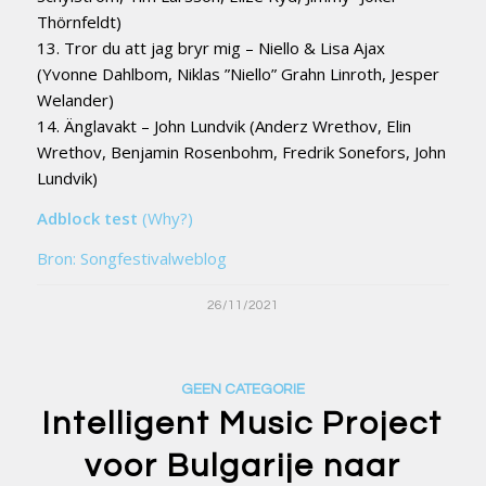
Thörnfeldt)
13. Tror du att jag bryr mig – Niello & Lisa Ajax
(Yvonne Dahlbom, Niklas ”Niello” Grahn Linroth, Jesper
Welander)
14. Änglavakt – John Lundvik (Anderz Wrethov, Elin
Wrethov, Benjamin Rosenbohm, Fredrik Sonefors, John
Lundvik)
Adblock test
(Why?)
Bron: Songfestivalweblog
26/11/2021
GEEN CATEGORIE
Intelligent Music Project
voor Bulgarije naar