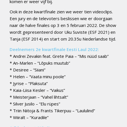
komen er weer vijf bij.
Ook in deze kwartfinale zien we weer tien videoclips.
Een jury en de televoters beslissen wie er doorgaan
naar de halve finales op 3 en 5 februari 2022. De show
wordt gepresenteerd door Uku Suviste (ESF 2021) en
Tanja (ESF 2014) en start om 20.35u Nederlandse tijd.
Deelnemers 2e kwartfinale Eesti Laul 2022:
* Andrei Zevakin feat. Grete Paia – “Mis nüüd saab”
* An-Marlen – “Lõpuks muutub”
* Desiree – “Siiani”
* Helen – “Vaata minu poole”
* Jyrise – “Plaksuta”
* Kaia-Liisa Kesler – “Vaikus”
* Meisterjaan – “Vahel lihtsalt”
* Silver Jusilo – “Elu rüpes”
* Triin Niitoja & Frants Tikerpuu – “Laululind”
* Wiiralt – “Kuradile”