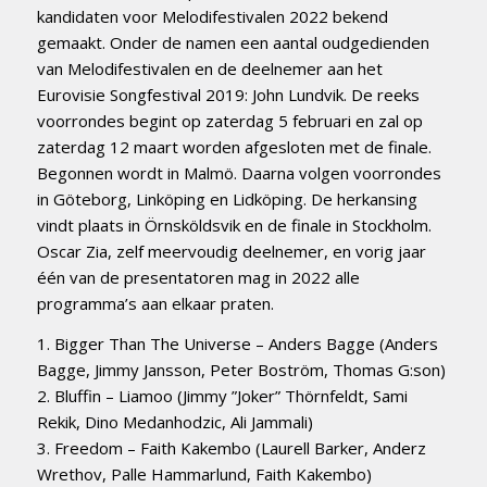
kandidaten voor Melodifestivalen 2022 bekend
gemaakt. Onder de namen een aantal oudgedienden
van Melodifestivalen en de deelnemer aan het
Eurovisie Songfestival 2019: John Lundvik. De reeks
voorrondes begint op zaterdag 5 februari en zal op
zaterdag 12 maart worden afgesloten met de finale.
Begonnen wordt in Malmö. Daarna volgen voorrondes
in Göteborg, Linköping en Lidköping. De herkansing
vindt plaats in Örnsköldsvik en de finale in Stockholm.
Oscar Zia, zelf meervoudig deelnemer, en vorig jaar
één van de presentatoren mag in 2022 alle
programma’s aan elkaar praten.
1. Bigger Than The Universe – Anders Bagge (Anders
Bagge, Jimmy Jansson, Peter Boström, Thomas G:son)
2. Bluffin – Liamoo (Jimmy ”Joker” Thörnfeldt, Sami
Rekik, Dino Medanhodzic, Ali Jammali)
3. Freedom – Faith Kakembo (Laurell Barker, Anderz
Wrethov, Palle Hammarlund, Faith Kakembo)