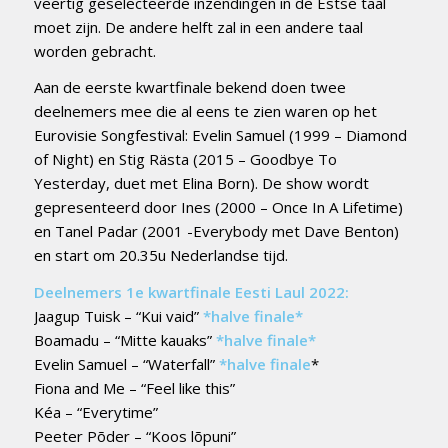
veertig geselecteerde inzendingen in de Estse taal
moet zijn. De andere helft zal in een andere taal
worden gebracht.
Aan de eerste kwartfinale bekend doen twee
deelnemers mee die al eens te zien waren op het
Eurovisie Songfestival: Evelin Samuel (1999 – Diamond
of Night) en Stig Rästa (2015 – Goodbye To
Yesterday, duet met Elina Born). De show wordt
gepresenteerd door Ines (2000 – Once In A Lifetime)
en Tanel Padar (2001 -Everybody met Dave Benton)
en start om 20.35u Nederlandse tijd.
Deelnemers 1e kwartfinale Eesti Laul 2022:
Jaagup Tuisk – “Kui vaid”
*halve finale*
Boamadu – “Mitte kauaks”
*halve finale*
Evelin Samuel – “Waterfall”
*halve finale
*
Fiona and Me – “Feel like this”
Kéa – “Everytime”
Peeter Põder – “Koos lõpuni”