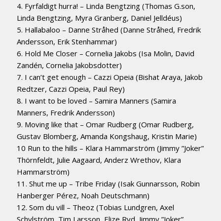
4. Fyrfaldigt hurra! – Linda Bengtzing (Thomas G.son,
Linda Bengtzing, Myra Granberg, Daniel Jelldéus)
5. Hallabaloo – Danne Stråhed (Danne Stråhed, Fredrik
Andersson, Erik Stenhammar)
6. Hold Me Closer – Cornelia Jakobs (Isa Molin, David
Zandén, Cornelia Jakobsdotter)
7. I can’t get enough – Cazzi Opeia (Bishat Araya, Jakob
Redtzer, Cazzi Opeia, Paul Rey)
8. I want to be loved – Samira Manners (Samira
Manners, Fredrik Andersson)
9. Moving like that – Omar Rudberg (Omar Rudberg,
Gustav Blomberg, Amanda Kongshaug, Kristin Marie)
10 Run to the hills – Klara Hammarström (Jimmy ”Joker”
Thörnfeldt, Julie Aagaard, Anderz Wrethov, Klara
Hammarström)
11. Shut me up – Tribe Friday (Isak Gunnarsson, Robin
Hanberger Pérez, Noah Deutschmann)
12. Som du vill – Theoz (Tobias Lundgren, Axel
Schylström, Tim Larsson, Elize Ryd, Jimmy ”Joker”