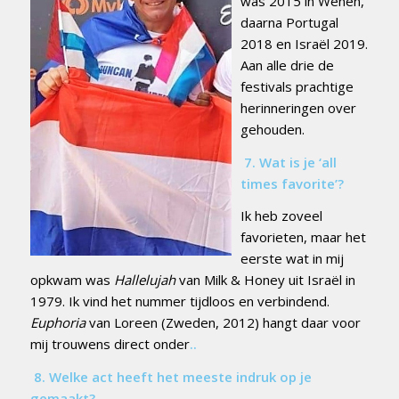
was 2015 in Wenen,
daarna Portugal
2018 en Israël 2019.
Aan alle drie de
festivals prachtige
herinneringen over
gehouden.
7.
Wat
is je ‘all
times favorite’?
Ik heb zoveel
favorieten, maar het
eerste wat in mij
opkwam was
Hallelujah
van Milk & Honey uit Israël in
1979. Ik vind het nummer tijdloos en verbindend.
Euphoria
van Loreen (Zweden, 2012) hangt daar voor
mij trouwens direct onder
..
8.
Welke act heeft het meeste indruk op je
gemaakt?