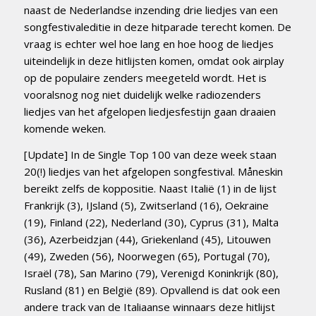
naast de Nederlandse inzending drie liedjes van een
songfestivaleditie in deze hitparade terecht komen. De
vraag is echter wel hoe lang en hoe hoog de liedjes
uiteindelijk in deze hitlijsten komen, omdat ook airplay
op de populaire zenders meegeteld wordt. Het is
vooralsnog nog niet duidelijk welke radiozenders
liedjes van het afgelopen liedjesfestijn gaan draaien
komende weken.
[Update] In de Single Top 100 van deze week staan
20(!) liedjes van het afgelopen songfestival. Måneskin
bereikt zelfs de koppositie. Naast Italië (1) in de lijst
Frankrijk (3), IJsland (5), Zwitserland (16), Oekraine
(19), Finland (22), Nederland (30), Cyprus (31), Malta
(36), Azerbeidzjan (44), Griekenland (45), Litouwen
(49), Zweden (56), Noorwegen (65), Portugal (70),
Israël (78), San Marino (79), Verenigd Koninkrijk (80),
Rusland (81) en België (89). Opvallend is dat ook een
andere track van de Italiaanse winnaars deze hitlijst