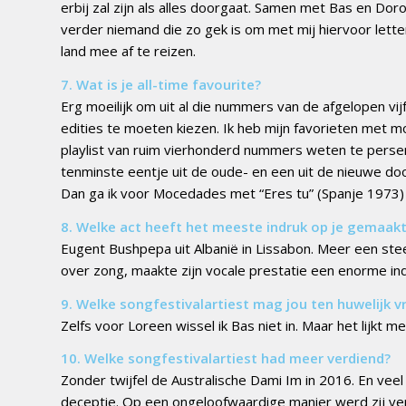
erbij zal zijn als alles doorgaat. Samen met Bas en Doro
verder niemand die zo gek is om met mij hiervoor letter
land mee af te reizen.
7. Wat is je all-time favourite?
Erg moeilijk om uit al die nummers van de afgelopen vij
edities te moeten kiezen. Ik heb mijn favorieten met m
playlist van ruim vierhonderd nummers weten te persen
tenminste eentje uit de oude- en een uit de nieuwe do
Dan ga ik voor Mocedades met “Eres tu” (Spanje 1973) en
8. Welke act heeft het meeste indruk op je gemaak
Eugent Bushpepa uit Albanië in Lissabon. Meer een ste
over zong, maakte zijn vocale prestatie een enorme ind
9. Welke songfestivalartiest mag jou ten huwelijk 
Zelfs voor Loreen wissel ik Bas niet in. Maar het lijkt me
10. Welke songfestivalartiest had meer verdiend?
Zonder twijfel de Australische Dami Im in 2016. En veel 
deceptie. Op een ongeloofwaardige manier werd zij vers