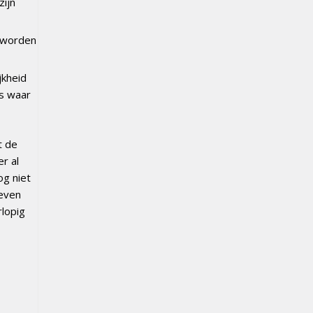
zijn
l worden
jkheid
ls waar
t de
r al
og niet
geven
lopig