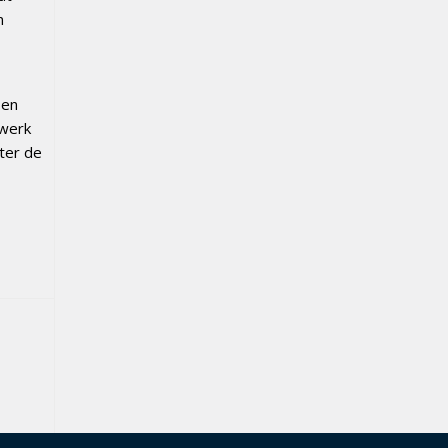
n
 en
nwerk
ter de