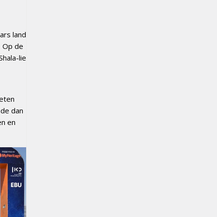
ars land
s. Op de
hala-lie
weten
nde dan
en en