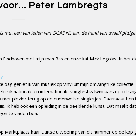
 voor… Peter Lambregts
s met een van leden van OGAE NL aan de hand van twaalf pittige
n Eindhoven met mijn man Bas en onze kat Mick Legolas. In het da
s?
ke dag geniet ik van muziek op vinyl uit mijn omvangrijke collectie.
elde ik nationale en internationale songfestivalwinnaars op cd-sing
 met plezier terug op de ouderwetse singletjes. Daarnaast ben i
uis. Ik heb ook een opleiding in de beeldende kunst. Dat maakt dat
ngen te vinden ben.
 op Marktplaats haar Duitse uitvoering van dit nummer op de kop g