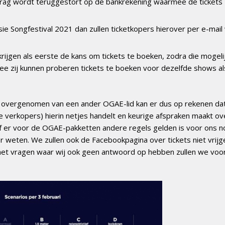
rag wordt teruggestort op de bankrekening waarmee de tickets 
sie Songfestival 2021 dan zullen ticketkopers hierover per e-mai
krijgen als eerste de kans om tickets te boeken, zodra die mogeli
mee zij kunnen proberen tickets te boeken voor dezelfde shows a
of overgenomen van een ander OGAE-lid kan er dus op rekenen da
e verkopers) hierin netjes handelt en keurige afspraken maakt ove
Of er voor de OGAE-pakketten andere regels gelden is voor ons n
eer weten. We zullen ook de Facebookpagina over tickets niet vrij
 met vragen waar wij ook geen antwoord op hebben zullen we voor