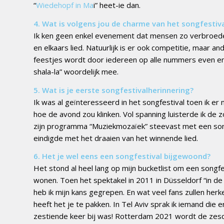
“
Wiedehopf in Ma
i” heet-ie dan.
4. Wat is volgens jou de charme van het songfestiv
Ik ken geen enkel evenement dat mensen zo verbroedert
en elkaars lied. Natuurlijk is er ook competitie, maar 
feestjes wordt door iedereen op alle nummers even enth
shala-la” woordelijk mee.
5. Wat is je eerste songfestivalherinnering?
Ik was al geïnteresseerd in het songfestival toen ik er
hoe de avond zou klinken. Vol spanning luisterde ik de
zijn programma “Muziekmozaïek” steevast met een song
eindigde met het draaien van het winnende lied.
6. Het je wel eens een songfestival bijgewoond?
Het stond al heel lang op mijn bucketlist om een songfes
wonen. Toen het spektakel in 2011 in Düsseldorf “in de
heb ik mijn kans gegrepen. En wat veel fans zullen her
heeft het je te pakken. In Tel Aviv sprak ik iemand die 
zestiende keer bij was! Rotterdam 2021 wordt de zesd