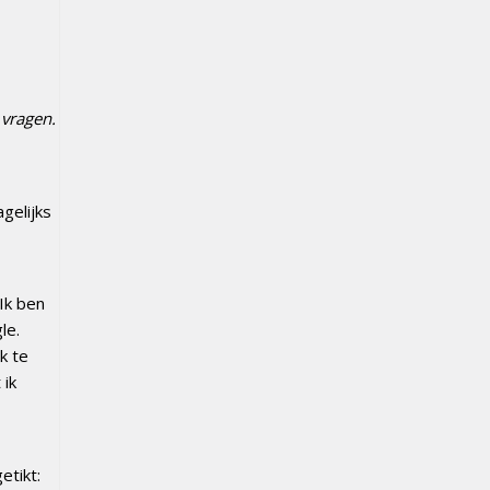
 vragen.
gelijks
 Ik ben
le.
k te
 ik
etikt: