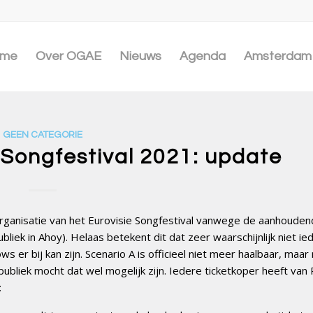
me
Over OGAE
Nieuws
Agenda
Amsterdam 
GEEN CATEGORIE
e Songfestival 2021: update
anisatie van het Eurovisie Songfestival vanwege de aanhoude
ubliek in Ahoy). Helaas betekent dit dat zeer waarschijnlijk niet i
ws er bij kan zijn. Scenario A is officieel niet meer haalbaar, maa
ubliek mocht dat wel mogelijk zijn. Iedere ticketkoper heeft van 
: