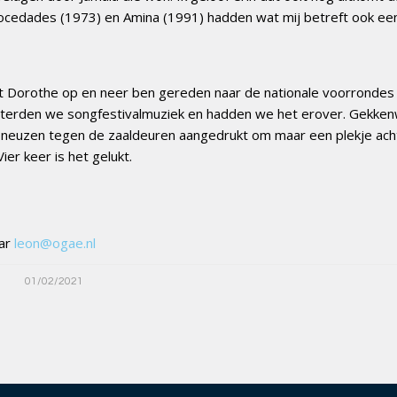
Mocedades (1973) en Amina (1991) hadden wat mij betreft ook ee
 met Dorothe op en neer ben gereden naar de nationale voorrondes
uisterden we songfestivalmuziek en hadden we het erover. Gekke
 neuzen tegen de zaaldeuren aangedrukt om maar een plekje ach
er keer is het gelukt.
ar
leon@ogae.nl
01/02/2021