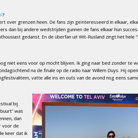
al
?
 over grenzen heen. De fans zijn geïnteresseerd in elkaar, elka
anders dan bij andere wedstrijden gunnen de fans elkaar hun succe
ousiast gedanst. En de überfan uit Wit-Rusland zingt het hele “S
 nog niet eens voor op mocht blijven. Ik ging naar bed zonder te 
 zondagochtend na de finale op de radio naar Willem Duys. Hij ope
festivalitem, vatte alle ins en outs van de avond nog eens sam
tival bij
 buurt” was
kennen, dan
er voor de
e keer dat ik