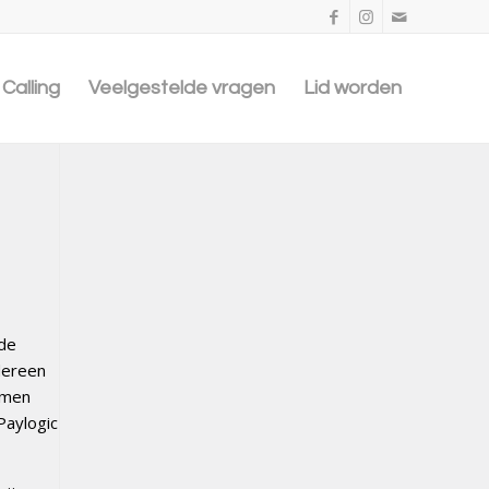
Calling
Veelgestelde vragen
Lid worden
nde
edereen
r men
Paylogic