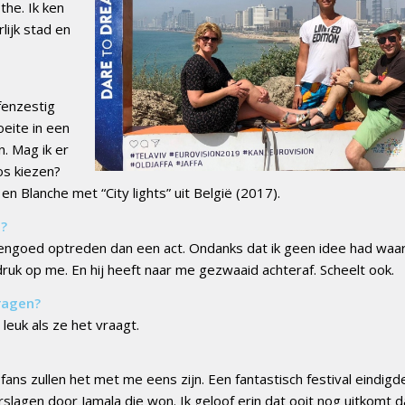
the. Ik ken
lijk stad en
fenzestig
oeite in een
. Mag ik er
os kiezen?
 Blanche met “City lights” uit België (2017).
t?
engoed optreden dan een act. Ondanks dat ik geen idee had waar 
ruk op me. En hij heeft naar me gezwaaid achteraf. Scheelt ook.
vragen?
 leuk als ze het vraagt.
fans zullen het met me eens zijn. Een fantastisch festival eindigd
lagen door Jamala die won. Ik geloof erin dat ooit nog uitkomt d