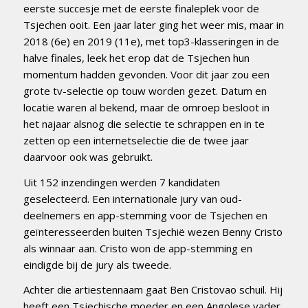
eerste succesje met de eerste finaleplek voor de
Tsjechen ooit. Een jaar later ging het weer mis, maar in
2018 (6e) en 2019 (11e), met top3-klasseringen in de
halve finales, leek het erop dat de Tsjechen hun
momentum hadden gevonden. Voor dit jaar zou een
grote tv-selectie op touw worden gezet. Datum en
locatie waren al bekend, maar de omroep besloot in
het najaar alsnog die selectie te schrappen en in te
zetten op een internetselectie die de twee jaar
daarvoor ook was gebruikt.
Uit 152 inzendingen werden 7 kandidaten
geselecteerd. Een internationale jury van oud-
deelnemers en app-stemming voor de Tsjechen en
geïnteresseerden buiten Tsjechië wezen Benny Cristo
als winnaar aan. Cristo won de app-stemming en
eindigde bij de jury als tweede.
Achter die artiestennaam gaat Ben Cristovao schuil. Hij
heeft een Tsjechische moeder en een Angolese vader.