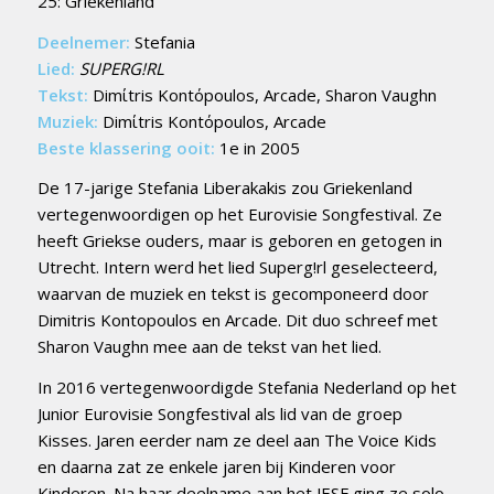
25: Griekenland
Deelnemer:
Stefania
Lied:
SUPERG!RL
Tekst:
Dimίtris Kontόpoulos, Arcade, Sharon Vaughn
Muziek:
Dimίtris Kontόpoulos, Arcade
Beste klassering ooit:
1e in 2005
De 17-jarige Stefania Liberakakis zou Griekenland
vertegenwoordigen op het Eurovisie Songfestival. Ze
heeft Griekse ouders, maar is geboren en getogen in
Utrecht. Intern werd het lied Superg!rl geselecteerd,
waarvan de muziek en tekst is gecomponeerd door
Dimitris Kontopoulos en Arcade. Dit duo schreef met
Sharon Vaughn mee aan de tekst van het lied.
In 2016 vertegenwoordigde Stefania Nederland op het
Junior Eurovisie Songfestival als lid van de groep
Kisses. Jaren eerder nam ze deel aan The Voice Kids
en daarna zat ze enkele jaren bij Kinderen voor
Kinderen. Na haar deelname aan het JESF ging ze solo