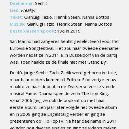
Deelnemer:
Senhit
Lied:
Freaky!
Tekst:
Gianluigi Fazio, Henrik Steen, Nanna Bottos
Muziek:
Gianluigi Fazio, Henrik Steen, Nanna Bottos
Beste klassering ooit
: 19e in 2019
San Marino had zangeres Senhit geselecteerd voor het
Eurovisie Songfestival. Het zou haar tweede deelname
worden nadat ze in 2011 al in Düsseldorf van de partij
was. Toen haalde ze de finale niet met ‘Stand By’.
De 40-jarige Senhit Zadik Zadik werd geboren in Italië,
maar haar ouders komen uit Eritrea. Eind vorige eeuw
maakte ze haar debuut in de Zwitserse versie van de
musical Fame. Daarna speelde ze in The Lion King.
Vanaf 2006 ging ze ook de popkant op met haar
eerste album. Een jaar later volgde het tweede album
en in 2009 ging ze Engelstalig verder en ging ze
presenteren op HipHopTV. Na haar deelname in 2011
volgden nog diverse singles en ging ze video’s maken