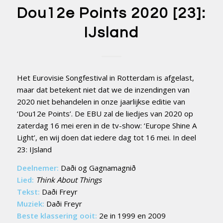
Dou12e Points 2020 [23]:
IJsland
Het Eurovisie Songfestival in Rotterdam is afgelast,
maar dat betekent niet dat we de inzendingen van
2020 niet behandelen in onze jaarlijkse editie van
‘Dou12e Points’. De EBU zal de liedjes van 2020 op
zaterdag 16 mei eren in de tv-show: ‘Europe Shine A
Light’, en wij doen dat iedere dag tot 16 mei. In deel
23: IJsland
Deelnemer:
Daði og Gagnamagnið
Lied:
Think About Things
Tekst:
Daði Freyr
Muziek:
Daði Freyr
Beste klassering ooit:
2e in 1999 en 2009