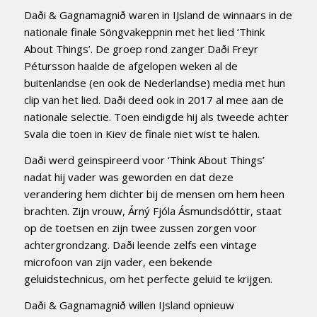
Daði & Gagnamagnið waren in IJsland de winnaars in de
nationale finale Söngvakeppnin met het lied ‘Think
About Things’. De groep rond zanger Daði Freyr
Pétursson haalde de afgelopen weken al de
buitenlandse (en ook de Nederlandse) media met hun
clip van het lied. Daði deed ook in 2017 al mee aan de
nationale selectie. Toen eindigde hij als tweede achter
Svala die toen in Kiev de finale niet wist te halen.
Daði werd geinspireerd voor ‘Think About Things’
nadat hij vader was geworden en dat deze
verandering hem dichter bij de mensen om hem heen
brachten. Zijn vrouw, Árný Fjóla Ásmundsdóttir, staat
op de toetsen en zijn twee zussen zorgen voor
achtergrondzang. Daði leende zelfs een vintage
microfoon van zijn vader, een bekende
geluidstechnicus, om het perfecte geluid te krijgen.
Daði & Gagnamagnið willen IJsland opnieuw