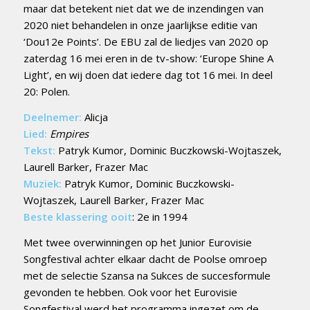
maar dat betekent niet dat we de inzendingen van
2020 niet behandelen in onze jaarlijkse editie van
‘Dou12e Points’. De EBU zal de liedjes van 2020 op
zaterdag 16 mei eren in de tv-show: ‘Europe Shine A
Light’, en wij doen dat iedere dag tot 16 mei. In deel
20: Polen.
Deelnemer:
Alicja
Lied:
Empires
Tekst:
Patryk Kumor, Dominic Buczkowski-Wojtaszek,
Laurell Barker, Frazer Mac
Muziek:
Patryk Kumor, Dominic Buczkowski-
Wojtaszek, Laurell Barker, Frazer Mac
Beste klassering ooit
: 2e in 1994
Met twee overwinningen op het Junior Eurovisie
Songfestival achter elkaar dacht de Poolse omroep
met de selectie Szansa na Sukces de succesformule
gevonden te hebben. Ook voor het Eurovisie
Songfestival werd het programma ingezet om de