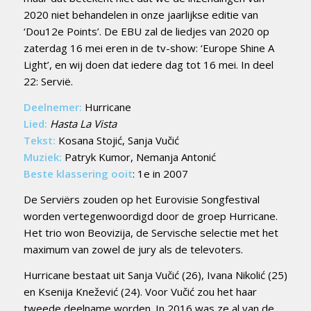
2020 niet behandelen in onze jaarlijkse editie van
‘Dou12e Points’. De EBU zal de liedjes van 2020 op
zaterdag 16 mei eren in de tv-show: ‘Europe Shine A
Light’, en wij doen dat iedere dag tot 16 mei. In deel
22: Servië.
Deelnemer:
Hurricane
Lied:
Hasta La Vista
Tekst:
Kosana Stojić, Sanja Vučić
Muziek:
Patryk Kumor, Nemanja Antonić
Beste klassering ooit
: 1e in 2007
De Serviërs zouden op het Eurovisie Songfestival
worden vertegenwoordigd door de groep Hurricane.
Het trio won Beovizija, de Servische selectie met het
maximum van zowel de jury als de televoters.
Hurricane bestaat uit Sanja Vučić (26), Ivana Nikolić (25)
en Ksenija Knežević (24). Voor Vučić zou het haar
tweede deelname worden. In 2016 was ze al van de