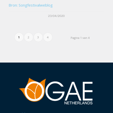
Bron: Songfestivalweblog
23/04/2020
1
2
3
4
Pagina 1 van 4