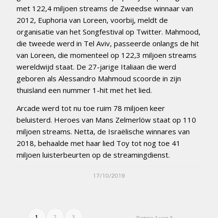
met 122,4 miljoen streams de Zweedse winnaar van
2012, Euphoria van Loreen, voorbij, meldt de
organisatie van het Songfestival op Twitter. Mahmood,
die tweede werd in Tel Aviv, passeerde onlangs de hit
van Loreen, die momenteel op 122,3 miljoen streams
wereldwijd staat. De 27-jarige Italiaan die werd
geboren als Alessandro Mahmoud scoorde in zijn
thuisland een nummer 1-hit met het lied.
Arcade werd tot nu toe ruim 78 miljoen keer
beluisterd. Heroes van Mans Zelmerlöw staat op 110
miljoen streams. Netta, de Israëlische winnares van
2018, behaalde met haar lied Toy tot nog toe 41
miljoen luisterbeurten op de streamingdienst.
17/10/2019
1
2
3
Pagina 1 van 3