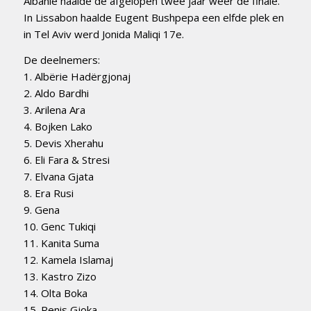
Albanië haalde de afgelopen twee jaar weer de finale.
In Lissabon haalde Eugent Bushpepa een elfde plek en
in Tel Aviv werd Jonida Maliqi 17e.
De deelnemers:
1. Albërie Hadërgjonaj
2. Aldo Bardhi
3. Arilena Ara
4. Bojken Lako
5. Devis Xherahu
6. Eli Fara & Stresi
7. Elvana Gjata
8. Era Rusi
9. Gena
10. Genc Tukiqi
11. Kanita Suma
12. Kamela Islamaj
13. Kastro Zizo
14. Olta Boka
15. Renis Gjoka