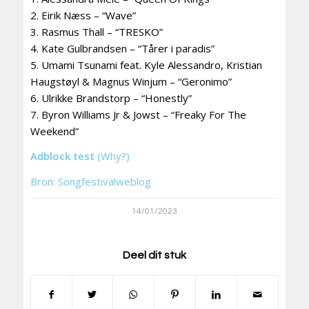
2. Eirik Næss – “Wave”
3. Rasmus Thall – “TRESKO”
4. Kate Gulbrandsen – “Tårer i paradis”
5. Umami Tsunami feat. Kyle Alessandro, Kristian
Haugstøyl & Magnus Winjum – “Geronimo”
6. Ulrikke Brandstorp – “Honestly”
7. Byron Williams Jr & Jowst – “Freaky For The
Weekend”
Adblock test
(Why?)
Bron: Songfestivalweblog
14/01/2023
Deel dit stuk