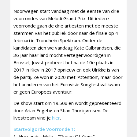
Noorwegen start vandaag met de eerste van drie
voorrondes van Melodi Grand Prix. Uit iedere
voorronde gaan de drie artiesten met de meeste
stemmen van het publiek door naar de finale op 4
februari in Trondheim Spektrum. Onder de
kandidaten zien we vandaag Kate Gulbrandsen, die
36 jaar haar land mocht vertegenwoordigen in
Brussel, Jowst probeert het na de 10e plaats in
2017 in Kiev in 2017 opnieuw en ook Ulrikke is van
de partij. Ze won in 2020 met ‘Attention’, maar door
het annuleren van het Eurovisie Songfestival kwam
er geen Europees avontuur.
De show start om 19.50u en wordt gepresenteerd
door Arian Engebø en Stian Thorbjørnsen. De
livestream vind je
hier
.
Startvolgorde Voorronde 1:
1. Alessandra Mele – “Queen Of Kings”