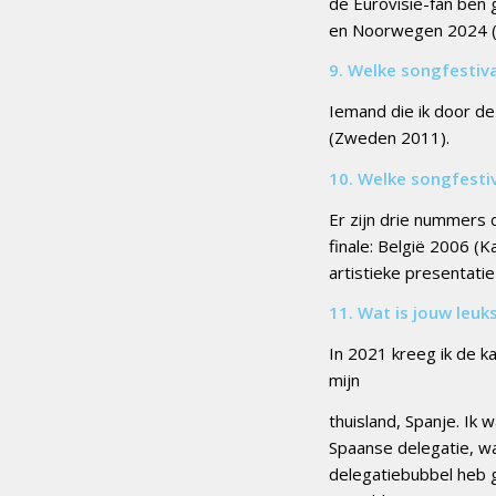
de Eurovisie-fan ben 
en Noorwegen 2024 (G
9. Welke songfestiva
Iemand die ik door de
(Zweden 2011).
10. Welke songfestiv
Er zijn drie nummers
finale: België 2006 (K
artistieke presentat
11. Wat is jouw leuk
In 2021 kreeg ik de k
mijn
thuisland, Spanje. Ik 
Spaanse delegatie, waa
delegatiebubbel heb g