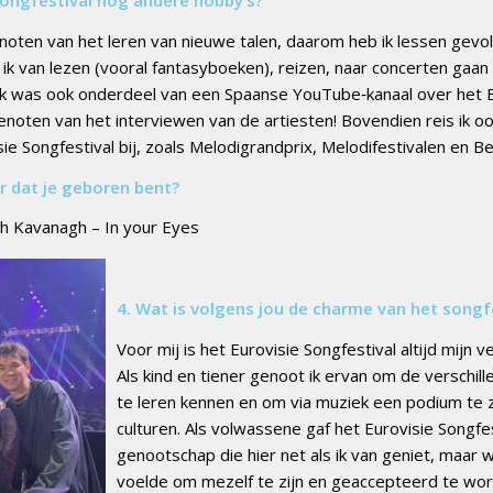
 songfestival nog andere hobby’s?
enoten van het leren van nieuwe talen, daarom heb ik lessen gevol
ik van lezen (vooral fantasyboeken), reizen, naar concerten gaan 
Ik was ook onderdeel van een Spaanse YouTube‑kanaal over het Eu
genoten van het interviewen van de artiesten! Bovendien reis ik o
sie Songfestival bij, zoals Melodigrandprix, Melodifestivalen en B
ar dat je geboren bent?
mh Kavanagh – In your Eyes
4. Wat is volgens jou de charme van het songf
Voor mij is het Eurovisie Songfestival altijd mijn 
Als kind en tiener genoot ik ervan om de verschill
te leren kennen en om via muziek een podium te 
culturen. Als volwassene gaf het Eurovisie Songfes
genootschap die hier net als ik van geniet, maar w
voelde om mezelf te zijn en geaccepteerd te wo