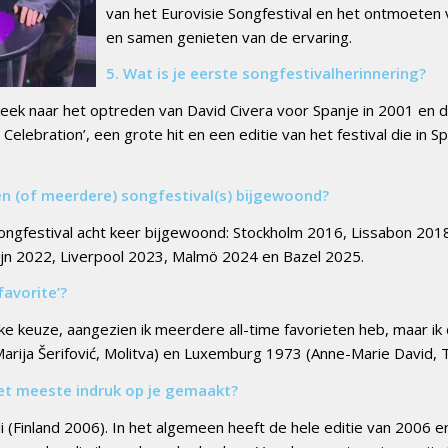
van het Eurovisie Songfestival en het ontmoeten
en samen genieten van de ervaring.
5. Wat is je eerste songfestivalherinnering?
 keek naar het optreden van David Civera voor Spanje in 2001 en 
 Celebration’, een grote hit en een editie van het festival die in
en (of meerdere) songfestival(s) bijgewoond?
Songfestival acht keer bijgewoond: Stockholm 2016, Lissabon 2018
jn 2022, Liverpool 2023, Malmö 2024 en Bazel 2025.
 favorite’?
jke keuze, aangezien ik meerdere all-time favorieten heb, maar ik 
arija Šerifović, Molitva) en Luxemburg 1973 (Anne-Marie David, T
het meeste indruk op je gemaakt?
i (Finland 2006). In het algemeen heeft de hele editie van 2006 e