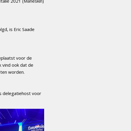
Italië 2021 (Måneskin)
lgd, is Eric Saade
eplaatst voor de
k vind ook dat de
eten worden.
ls delegatiehost voor