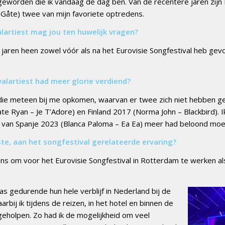
geworden die ik vandaag de dag ben. Van de recentere jaren zijn 
åte) twee van mijn favoriete optredens.
lartiest mag jou ten huwelijk vragen?
 jaren heen zowel vóór als na het Eurovisie Songfestival heb gevo
alartiest had meer glor
ie verdiend?
 die meteen bij me opkomen, waarvan er twee zich niet hebben g
ate Ryan – Je T’Adore) en Finland 2017 (Norma John – Blackbird). I
ie van Spanje 2023 (Blanca Paloma – Ea Ea) meer had beloond mo
ste, aan het songfestival gerelateerde ervaring?
ans om voor het Eurovisie Songfestival in Rotterdam te werken a
was gedurende hun hele verblijf in Nederland bij de
rbij ik tijdens de reizen, in het hotel en binnen de
eholpen. Zo had ik de mogelijkheid om veel