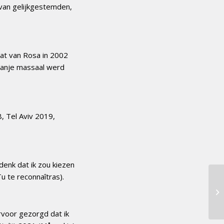
 van gelijkgestemden,
dat van Rosa in 2002
 Spanje massaal werd
, Tel Aviv 2019,
denk dat ik zou kiezen
u te reconnaîtras).
Na
Po
rvoor gezorgd dat ik