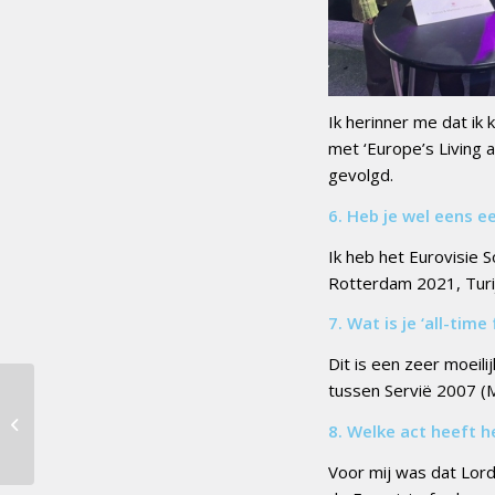
Ik herinner me dat ik
met ‘Europe’s Living a
gevolgd.
6. Heb je wel eens e
Ik heb het Eurovisie 
Rotterdam 2021, Turi
7. Wat is je ‘all-time
Dit is een zeer moeili
tussen Servië 2007 (M
Monroe voor Frankrijk naar
8. Welke act heeft 
Songfestival
Voor mij was dat Lord