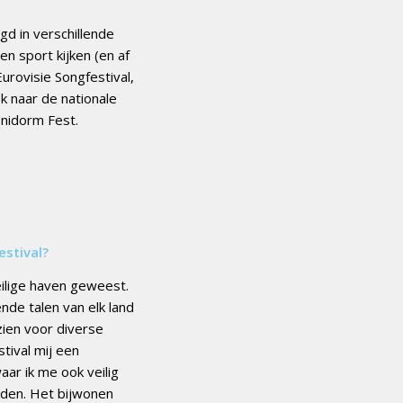
gd in verschillende
en sport kijken (en af
rovisie Songfestival,
ok naar de nationale
enidorm Fest.
estival?
veilige haven geweest.
ende talen van elk land
zien voor diverse
tival mij een
aar ik me ook veilig
rden. Het bijwonen