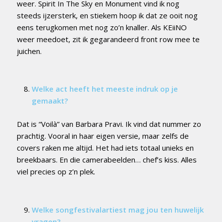
weer. Spirit In The Sky en Monument vind ik nog
steeds ijzersterk, en stiekem hoop ik dat ze ooit nog
eens terugkomen met nog zo’n knaller. Als KEiiNO
weer meedoet, zit ik gegarandeerd front row mee te
juichen.
Welke act heeft het meeste indruk op je
gemaakt?
Dat is “Voilà” van Barbara Pravi. Ik vind dat nummer zo
prachtig. Vooral in haar eigen versie, maar zelfs de
covers raken me altijd. Het had iets totaal unieks en
breekbaars. En die camerabeelden… chef’s kiss. Alles
viel precies op z’n plek.
Welke songfestivalartiest mag jou ten huwelijk
vragen?