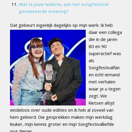
Wat is jouw leukste, aan het songfestival
gerelateerde ervaring?
Dat gebeurt eigenl
ijk dagelijks op mijn werk. Ik heb
daar een collega
die in de jaren
80 en 90
superactief was
als
Songfestivalfan
en echt iemand
met verhalen
waar je u tegen
zegt. We
kletsen altijd
eindeloos over oude edities en ik heb al zoveel van
hem geleerd. Die gesprekken maken mijn werkdag
leuker, mijn kennis groter en mijn Songfestivalliefde
nog dieper.